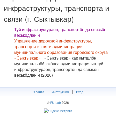
инфраструктуры, транспорта и
связи (г. Сыктывкар)
Туй инфраструктураӧн, транспортӧн да связьӧн
веськӧдланін
Управление дорожной инфраструктуры,
транспорта и связи администрации
муниципального образования городского округа
«Сыктывкар»
«Сыктывкар» кар кытшлӧн
муниципальнӧй юкӧнса администрацияын туй
инфраструктураӧн, транспортӧн да связьӧн
веськӧдланін (2020)
|
|
О сайте
Инструкция
Вход
©
FU-Lab
2026