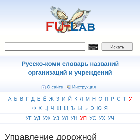
Перейти
к
основному
содержанию
Искать
Русско-коми словарь названий
организаций и учреждений
О сайте
Инструкция
А
Б
В
Г
Д
Е
Ё
Ж
З
И
Й
К
Л
М
Н
О
П
Р
С
Т
У
Ф
Х
Ц
Ч
Ш
Щ
Ъ
Ы
Ь
Э
Ю
Я
УГ
УД
УЖ
УЗ
УЛ
УН
УП
УС
УХ
УЧ
Управление дорожной