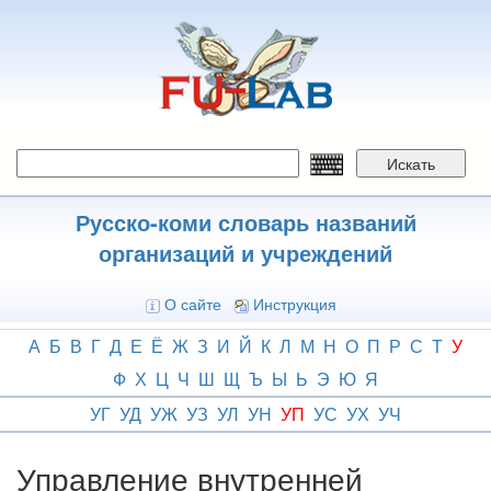
Перейти
к
основному
содержанию
Искать
Русско-коми словарь названий
организаций и учреждений
О сайте
Инструкция
А
Б
В
Г
Д
Е
Ё
Ж
З
И
Й
К
Л
М
Н
О
П
Р
С
Т
У
Ф
Х
Ц
Ч
Ш
Щ
Ъ
Ы
Ь
Э
Ю
Я
УГ
УД
УЖ
УЗ
УЛ
УН
УП
УС
УХ
УЧ
Управление внутренней