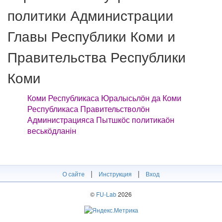
политики Администрации
Главы Республики Коми и
Правительства Республики
Коми
Коми Республикаса Юралысьлӧн да Коми
Республикаса Правительстволӧн
Администрацияса Пытшкӧс политикаӧн
веськӧдланін
|
|
О сайте
Инструкция
Вход
©
FU-Lab
2026