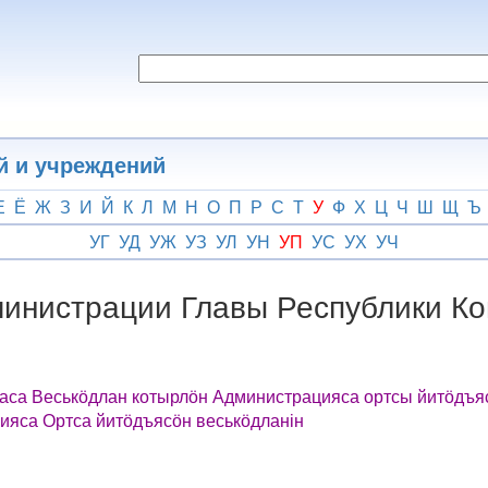
й и учреждений
Е
Ё
Ж
З
И
Й
К
Л
М
Н
О
П
Р
С
Т
У
Ф
Х
Ц
Ч
Ш
Щ
Ъ
УГ
УД
УЖ
УЗ
УЛ
УН
УП
УС
УХ
УЧ
инистрации Главы Республики Ко
аса Веськӧдлан котырлӧн Администрацияса ортсы йитӧдъяс
ияса Ортса йитӧдъясӧн веськӧдланін