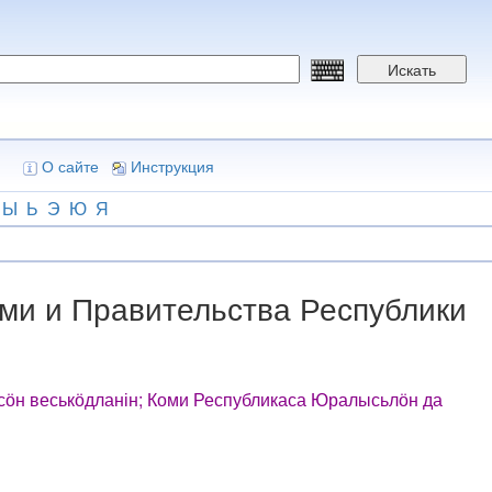
Искать
О сайте
Инструкция
Ы
Ь
Э
Ю
Я
ми и Правительства Республики
ӧн веськӧдланін; Коми Республикаса Юралысьлӧн да