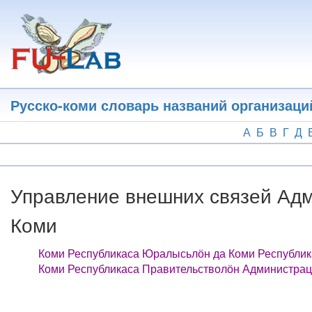
Перейти
к
основному
содержанию
Русско-коми словарь названий организаци
А
Б
В
Г
Д
Управление внешних связей Адм
Коми
Коми Республикаса Юралысьлӧн да Коми Республик
Коми Республикаса Правительстволӧн Администрац