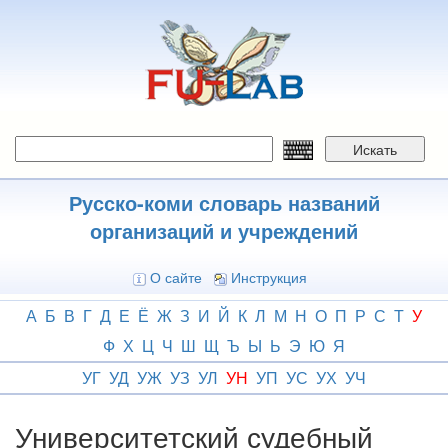
Перейти
к
основному
содержанию
Искать
Русско-коми словарь названий
организаций и учреждений
О сайте
Инструкция
А
Б
В
Г
Д
Е
Ё
Ж
З
И
Й
К
Л
М
Н
О
П
Р
С
Т
У
Ф
Х
Ц
Ч
Ш
Щ
Ъ
Ы
Ь
Э
Ю
Я
УГ
УД
УЖ
УЗ
УЛ
УН
УП
УС
УХ
УЧ
Университетский судебный