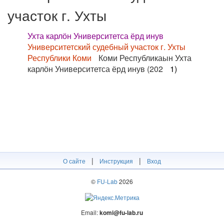
участок г. Ухты
Ухта карлӧн Университетса ёрд инув
Университетский судебный участок г. Ухты
Республики Коми
Коми Республикаын Ухта
карлӧн Университетса ёрд инув (202
1)
|
|
О сайте
Инструкция
Вход
©
FU-Lab
2026
Email:
komi@fu-lab.ru