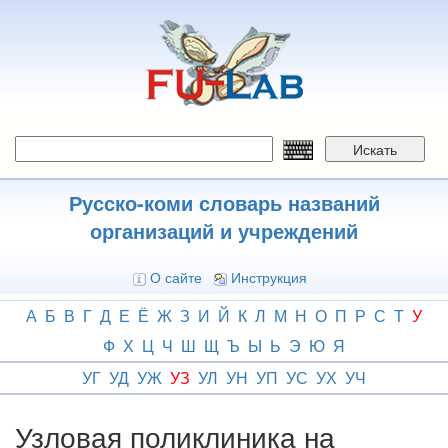
Перейти
к
основному
содержанию
Искать
Русско-коми словарь названий
организаций и учреждений
О сайте
Инструкция
А
Б
В
Г
Д
Е
Ё
Ж
З
И
Й
К
Л
М
Н
О
П
Р
С
Т
У
Ф
Х
Ц
Ч
Ш
Щ
Ъ
Ы
Ь
Э
Ю
Я
УГ
УД
УЖ
УЗ
УЛ
УН
УП
УС
УХ
УЧ
Узловая поликлиника на