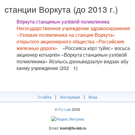
станции Воркута (до 2013 г.)
Вӧркута станцияын узлӧвӧй поликлиника
Негосударственное учреждение здравоохранения
«Узловая поликлиника на станции Воркута»
открытого акционерного общества «Российские
железные дороги»
«Россияса кӧрт туйяс» восьса
акционер котырлӧн «Вӧркута станцияын узлӧвӧй
поликлиника» йӧзлысь дзоньвидзалун видзан абу
канму учреждение (202
1)
|
|
О сайте
Инструкция
Вход
©
FU-Lab
2026
Email:
komi@fu-lab.ru