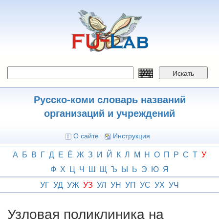
Перейти
к
основному
содержанию
Искать
Русско-коми словарь названий
организаций и учреждений
О сайте
Инструкция
А
Б
В
Г
Д
Е
Ё
Ж
З
И
Й
К
Л
М
Н
О
П
Р
С
Т
У
Ф
Х
Ц
Ч
Ш
Щ
Ъ
Ы
Ь
Э
Ю
Я
УГ
УД
УЖ
УЗ
УЛ
УН
УП
УС
УХ
УЧ
Узловая поликлиника на