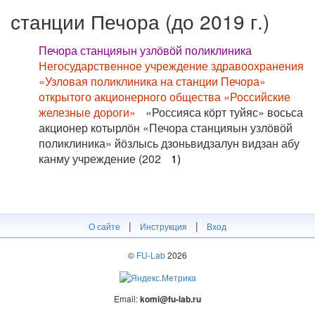
станции Печора (до 2019 г.)
Печора станцияын узлӧвӧй поликлиника
Негосударственное учреждение здравоохранения
«Узловая поликлиника на станции Печора»
открытого акционерного общества «Российские
железные дороги»
«Россияса кӧрт туйяс» восьса
акционер котырлӧн «Печора станцияын узлӧвӧй
поликлиника» йӧзлысь дзоньвидзалун видзан абу
канму учреждение (202
1)
|
|
О сайте
Инструкция
Вход
©
FU-Lab
2026
Email:
komi@fu-lab.ru