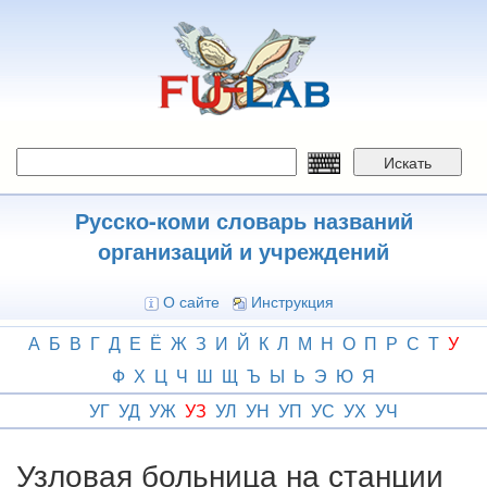
Перейти
к
основному
содержанию
Искать
Русско-коми словарь названий
организаций и учреждений
О сайте
Инструкция
А
Б
В
Г
Д
Е
Ё
Ж
З
И
Й
К
Л
М
Н
О
П
Р
С
Т
У
Ф
Х
Ц
Ч
Ш
Щ
Ъ
Ы
Ь
Э
Ю
Я
УГ
УД
УЖ
УЗ
УЛ
УН
УП
УС
УХ
УЧ
Узловая больница на станции