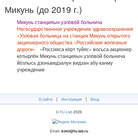
Микунь (до 2019 г.)
Микунь станцияын узлӧвӧй больнича
Негосударственное учреждение здравоохранения
«Узловая больница на станции Микунь открытого
акционерного общества «Российские железные
дороги»
«Россияса кӧрт туйяс» восьса акционер
котырлӧн Микунь станцияын узлӧвӧй больнича
йӧзлысь дзоньвидзалун видзан абу канму
учреждение
|
|
О сайте
Инструкция
Вход
©
FU-Lab
2026
Email:
komi@fu-lab.ru