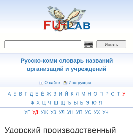
Перейти
к
основному
содержанию
Искать
Русско-коми словарь названий
организаций и учреждений
О сайте
Инструкция
А
Б
В
Г
Д
Е
Ё
Ж
З
И
Й
К
Л
М
Н
О
П
Р
С
Т
У
Ф
Х
Ц
Ч
Ш
Щ
Ъ
Ы
Ь
Э
Ю
Я
УГ
УД
УЖ
УЗ
УЛ
УН
УП
УС
УХ
УЧ
Удорский производственный