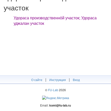
участок
Удораса производственнӧй участок; Удораса
уджалан участок
|
|
О сайте
Инструкция
Вход
©
FU-Lab
2026
Email:
komi@fu-lab.ru