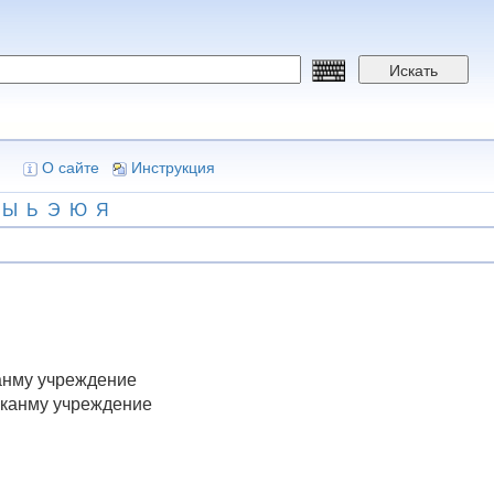
Искать
О сайте
Инструкция
Ы
Ь
Э
Ю
Я
анму учреждение
 канму учреждение