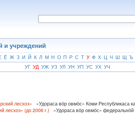
й и учреждений
Е
Ё
Ж
З
И
Й
К
Л
М
Н
О
П
Р
С
Т
У
Ф
Х
Ц
Ч
Ш
Щ
Ъ
УГ
УД
УЖ
УЗ
УЛ
УН
УП
УС
УХ
УЧ
рский лесхоз»
«Удораса вӧр овмӧс» Коми Республикаса к
 лесхоз» (до 2006 г.)
«Удораса вӧр овмӧс» федеральнӧй