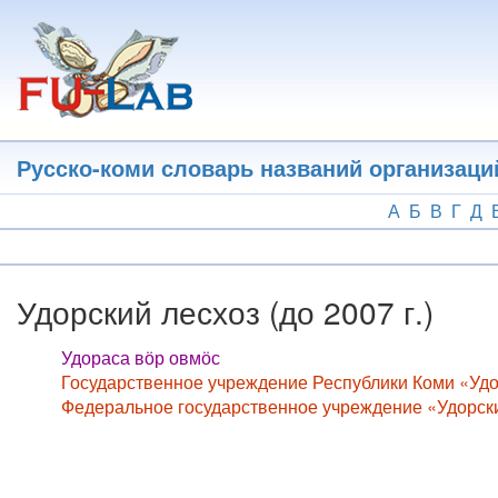
Перейти
к
основному
содержанию
Русско-коми словарь названий организаци
А
Б
В
Г
Д
Удорский лесхоз (до 2007 г.)
Удораса вӧр овмӧс
Государственное учреждение Республики Коми «Удо
Федеральное государственное учреждение «Удорский