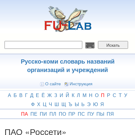
Перейти
к
основному
содержанию
Искать
Русско-коми словарь названий
организаций и учреждений
О сайте
Инструкция
А
Б
В
Г
Д
Е
Ё
Ж
З
И
Й
К
Л
М
Н
О
П
Р
С
Т
У
Ф
Х
Ц
Ч
Ш
Щ
Ъ
Ы
Ь
Э
Ю
Я
ПА
ПЕ
ПИ
ПЛ
ПО
ПР
ПС
ПУ
ПЫ
ПЯ
ПАО «Россети»