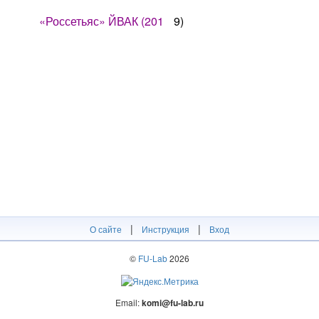
«Россетьяс» ЙВАК (201
9)
|
|
О сайте
Инструкция
Вход
©
FU-Lab
2026
Email:
komi@fu-lab.ru