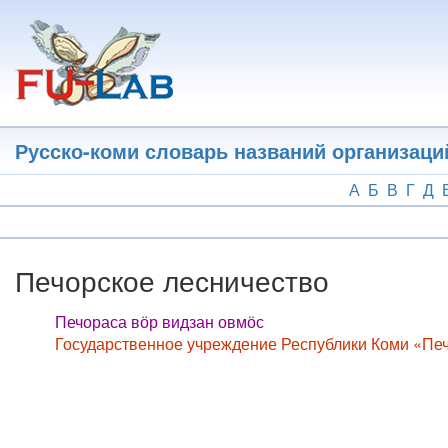
Перейти
к
основному
содержанию
Русско-коми словарь названий организаци
А
Б
В
Г
Д
Печорское лесничество
Печораса вӧр видзан овмӧс
Государственное учреждение Республики Коми «Пе