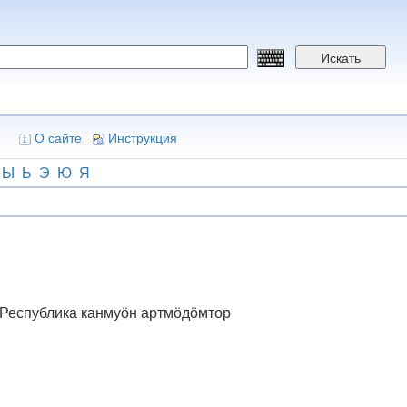
Искать
О сайте
Инструкция
Ы
Ь
Э
Ю
Я
 Республика канмуӧн артмӧдӧмтор