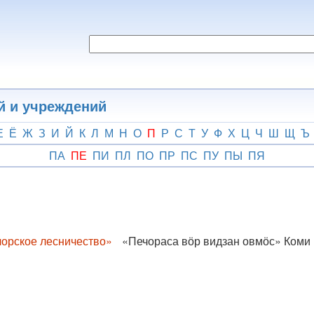
й и учреждений
Е
Ё
Ж
З
И
Й
К
Л
М
Н
О
П
Р
С
Т
У
Ф
Х
Ц
Ч
Ш
Щ
Ъ
ПА
ПЕ
ПИ
ПЛ
ПО
ПР
ПС
ПУ
ПЫ
ПЯ
чорское лесничество»
«Печораса вӧр видзан овмӧс» Коми