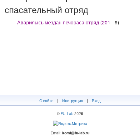
спасательный отряд
Аварияысь мездан печораса отряд (201
9)
|
|
О сайте
Инструкция
Вход
©
FU-Lab
2026
Email:
komi@fu-lab.ru