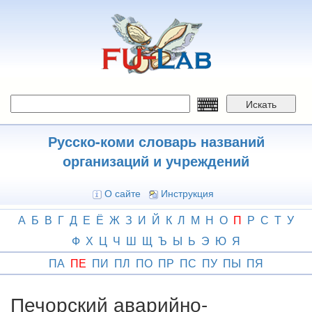
Перейти
к
основному
содержанию
Искать
Русско-коми словарь названий
организаций и учреждений
О сайте
Инструкция
А
Б
В
Г
Д
Е
Ё
Ж
З
И
Й
К
Л
М
Н
О
П
Р
С
Т
У
Ф
Х
Ц
Ч
Ш
Щ
Ъ
Ы
Ь
Э
Ю
Я
ПА
ПЕ
ПИ
ПЛ
ПО
ПР
ПС
ПУ
ПЫ
ПЯ
Печорский аварийно-