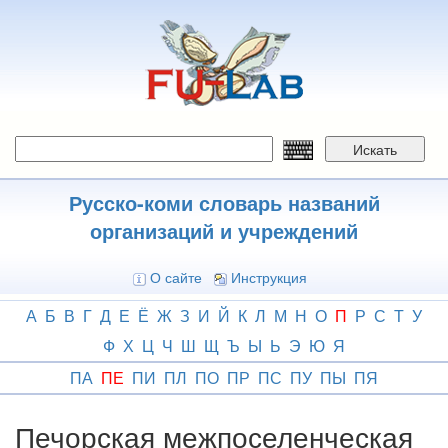
Перейти
к
основному
содержанию
Искать
Русско-коми словарь названий
организаций и учреждений
О сайте
Инструкция
А
Б
В
Г
Д
Е
Ё
Ж
З
И
Й
К
Л
М
Н
О
П
Р
С
Т
У
Ф
Х
Ц
Ч
Ш
Щ
Ъ
Ы
Ь
Э
Ю
Я
ПА
ПЕ
ПИ
ПЛ
ПО
ПР
ПС
ПУ
ПЫ
ПЯ
Печорская межпоселенческая