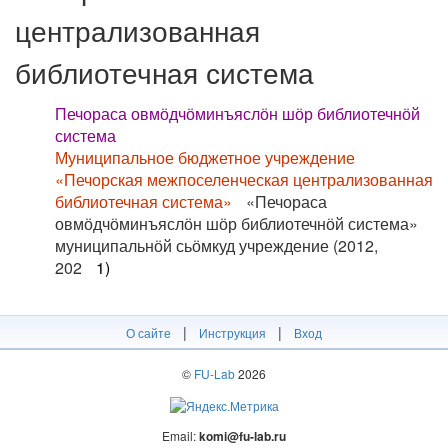
централизованная
библиотечная система
Печораса овмӧдчӧминъяслӧн шӧр библиотечнӧй
система
Муниципальное бюджетное учреждение
«Печорская межпоселенческая централизованная
библиотечная система»
«Печораса
овмӧдчӧминъяслӧн шӧр библиотечнӧй система»
муниципальнӧй сьӧмкуд учреждение (2012,
202
1)
|
|
О сайте
Инструкция
Вход
©
FU-Lab
2026
Email:
komi@fu-lab.ru