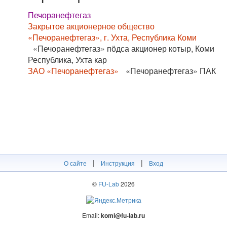
Печоранефтегаз
Закрытое акционерное общество
«Печоранефтегаз», г. Ухта, Республика Коми
«Печоранефтегаз» пӧдса акционер котыр, Коми
Республика, Ухта кар
ЗАО «Печоранефтегаз»
«Печоранефтегаз» ПАК
|
|
О сайте
Инструкция
Вход
©
FU-Lab
2026
Email:
komi@fu-lab.ru