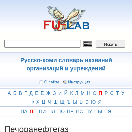
Перейти
к
основному
содержанию
Искать
Русско-коми словарь названий
организаций и учреждений
О сайте
Инструкция
А
Б
В
Г
Д
Е
Ё
Ж
З
И
Й
К
Л
М
Н
О
П
Р
С
Т
У
Ф
Х
Ц
Ч
Ш
Щ
Ъ
Ы
Ь
Э
Ю
Я
ПА
ПЕ
ПИ
ПЛ
ПО
ПР
ПС
ПУ
ПЫ
ПЯ
Печоранефтегаз