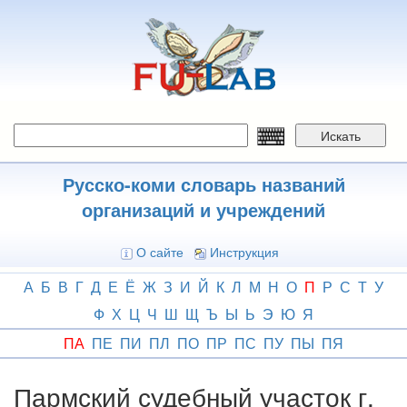
Перейти
к
основному
содержанию
Искать
Русско-коми словарь названий
организаций и учреждений
О сайте
Инструкция
А
Б
В
Г
Д
Е
Ё
Ж
З
И
Й
К
Л
М
Н
О
П
Р
С
Т
У
Ф
Х
Ц
Ч
Ш
Щ
Ъ
Ы
Ь
Э
Ю
Я
ПА
ПЕ
ПИ
ПЛ
ПО
ПР
ПС
ПУ
ПЫ
ПЯ
Пармский судебный участок г.