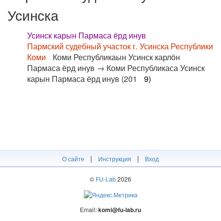
Усинска
Усинск карын Пармаса ёрд инув
Пармский судебный участок г. Усинска Республики
Коми
Коми Республикаын Усинск карлӧн
Пармаса ёрд инув → Коми Республикаса Усинск
карын Пармаса ёрд инув (201
9)
|
|
О сайте
Инструкция
Вход
©
FU-Lab
2026
Email:
komi@fu-lab.ru