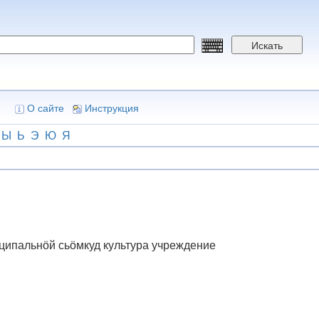
Искать
О сайте
Инструкция
Ы
Ь
Э
Ю
Я
ципальнӧй сьӧмкуд культура учреждение