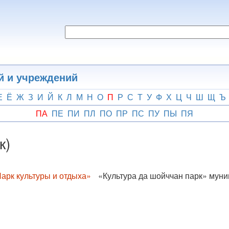
й и учреждений
Е
Ё
Ж
З
И
Й
К
Л
М
Н
О
П
Р
С
Т
У
Ф
Х
Ц
Ч
Ш
Щ
Ъ
ПА
ПЕ
ПИ
ПЛ
ПО
ПР
ПС
ПУ
ПЫ
ПЯ
к)
арк культуры и отдыха»
«Культура да шойччан парк» муни