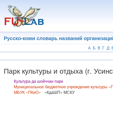
Перейти
к
основному
содержанию
Русско-коми словарь названий организаци
А
Б
В
Г
Д
Парк культуры и отдыха (г. Усинс
Культура да шойччан парк
Муниципальное бюджетное учреждение культуры «П
МБУК «ПКиО»
«КдаШП» МСКУ