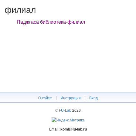
филиал
Паджгаса библиотека-филиал
|
|
О сайте
Инструкция
Вход
©
FU-Lab
2026
Email:
komi@fu-lab.ru