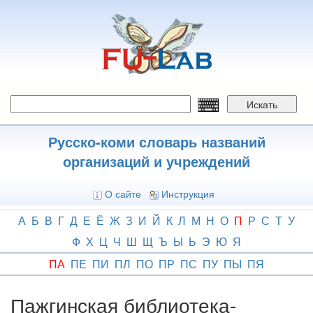
Перейти
к
основному
содержанию
Искать
Русско-коми словарь названий
организаций и учреждений
О сайте
Инструкция
А
Б
В
Г
Д
Е
Ё
Ж
З
И
Й
К
Л
М
Н
О
П
Р
С
Т
У
Ф
Х
Ц
Ч
Ш
Щ
Ъ
Ы
Ь
Э
Ю
Я
ПА
ПЕ
ПИ
ПЛ
ПО
ПР
ПС
ПУ
ПЫ
ПЯ
Пажгинская библиотека-