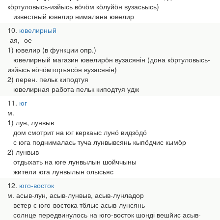
кӧртуловысь-изйысь вӧчӧм кӧлуйӧн вузасьысь)
известный ювелир нималана ювелир
10
ювелирный
-ая, -ое
1) ювелир (в функции опр.)
ювелирный магазин ювелирӧн вузасянін (дона кӧртуловысь-
изйысь вӧчӧмторъясӧн вузасянін)
2) перен. пельк киподтуя
ювелирная работа пельк киподтуя удж
11
юг
м.
1) лун, лунвыв
дом смотрит на юг керкаыс лунӧ видзӧдӧ
с юга поднималась туча лунвывсянь кыпӧдчис кымӧр
2) лунвыв
отдыхать на юге лунвылын шойччыны
жители юга лунвылын олысьяс
12
юго-восток
м. асыв-лун, асыв-лунвыв, асыв-лунладор
ветер с юго-востока тӧлыс асыв-лунсянь
солнце передвинулось на юго-восток шонді вешйис асыв-