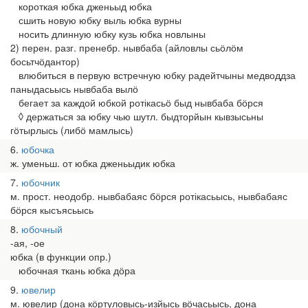
короткая юбка дженьыд юбка
сшить новую юбку выль юбка вурны
носить длинную юбку кузь юбка новлыны
2) перен. разг. пренебр. нывбаба (айловлы сьӧлӧм
босьтчӧдантор)
влюбиться в первую встречную юбку радейтчыны медводдза
паныдасьысь нывбаба вылӧ
бегает за каждой юбкой ротікасьӧ быд нывбаба бӧрся
◊ держаться за юбку чью шутл. быдторйын кывзысьны
гӧтырлысь (либӧ мамлысь)
6
юбочка
ж. уменьш. от юбка дженьыдик юбка
7
юбочник
м. прост. неодобр. нывбабаяс бӧрся ротікасьысь, нывбабаяс
бӧрся кысъясьысь
8
юбочный
-ая, -ое
юбка (в функции опр.)
юбочная ткань юбка дӧра
9
ювелир
м. ювелир (дона кӧртуловысь-изйысь вӧчасьысь, дона