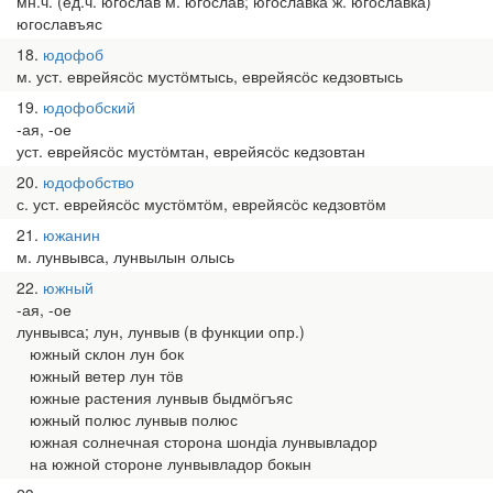
мн.ч. (ед.ч. югослав м. югослав; югославка ж. югославка)
югославъяс
18
юдофоб
м. уст. еврейясӧс мустӧмтысь, еврейясӧс кедзовтысь
19
юдофобский
-ая, -ое
уст. еврейясӧс мустӧмтан, еврейясӧс кедзовтан
20
юдофобство
с. уст. еврейясӧс мустӧмтӧм, еврейясӧс кедзовтӧм
21
южанин
м. лунвывса, лунвылын олысь
22
южный
-ая, -ое
лунвывса; лун, лунвыв (в функции опр.)
южный склон лун бок
южный ветер лун тӧв
южные растения лунвыв быдмӧгъяс
южный полюс лунвыв полюс
южная солнечная сторона шондіа лунвывладор
на южной стороне лунвывладор бокын