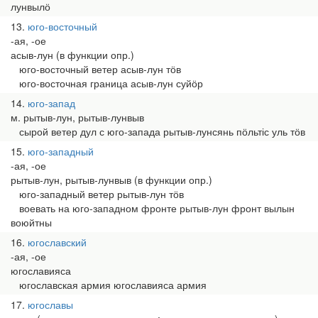
лунвылӧ
13
юго-восточный
-ая, -ое
асыв-лун (в функции опр.)
юго-восточный ветер асыв-лун тӧв
юго-восточная граница асыв-лун суйӧр
14
юго-запад
м. рытыв-лун, рытыв-лунвыв
сырой ветер дул с юго-запада рытыв-лунсянь пӧльтіс уль тӧв
15
юго-западный
-ая, -ое
рытыв-лун, рытыв-лунвыв (в функции опр.)
юго-западный ветер рытыв-лун тӧв
воевать на юго-западном фронте рытыв-лун фронт вылын
воюйтны
16
югославский
-ая, -ое
югославияса
югославская армия югославияса армия
17
югославы