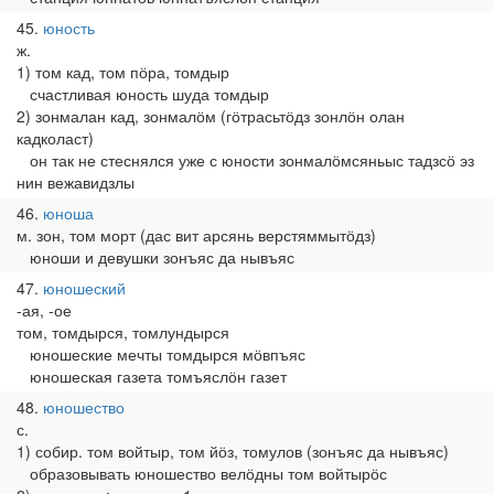
45
юность
ж.
1) том кад, том пӧра, томдыр
счастливая юность шуда томдыр
2) зонмалан кад, зонмалӧм (гӧтрасьтӧдз зонлӧн олан
кадколаст)
он так не стеснялся уже с юности зонмалӧмсяньыс тадзсӧ эз
нин вежавидзлы
46
юноша
м. зон, том морт (дас вит арсянь верстяммытӧдз)
юноши и девушки зонъяс да нывъяс
47
юношеский
-ая, -ое
том, томдырся, томлундырся
юношеские мечты томдырся мӧвпъяс
юношеская газета томъяслӧн газет
48
юношество
с.
1) собир. том войтыр, том йӧз, томулов (зонъяс да нывъяс)
образовывать юношество велӧдны том войтырӧс