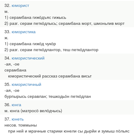
32
юморист
м.
1) серамбана гижӧдъяс гижысь
2) разг. серам петкӧдлысь; серамбана морт, шмоньлив морт
33
юмористика
ж.
1) серамбана гижӧд чукӧр
2) разг. серам петкӧдлантор, теш петкӧдлантор
34
юмористический
-ая, -ое
серамбана
юмористический рассказ серамбана висьт
35
юмористичный
-ая, -ое
бурпырысь серавлан; тешкодьӧн петкӧдлан
36
юнга
м. юнга (матросӧ велӧдчысь)
37
юнеть
несов. томмыны
при ней и мрачные старики юнели сы дырйи и зумыш пӧльяс