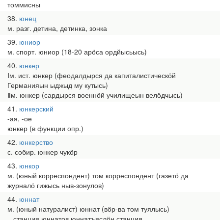
томмисны
38
юнец
м. разг. детина, детинка, зонка
39
юниор
м. спорт. юниор (18-20 арӧса ордйысьысь)
40
юнкер
Ⅰм. ист. юнкер (феодалдырся да капиталистическӧй
Германияын ыджыд му кутысь)
Ⅱм. юнкер (сардырся военнӧй училищеын велӧдчысь)
41
юнкерский
-ая, -ое
юнкер (в функции опр.)
42
юнкерство
с. собир. юнкер чукӧр
43
юнкор
м. (юный корреспондент) том корреспондент (газетӧ да
журналӧ гижысь ныв-зонулов)
44
юннат
м. (юный натуралист) юннат (вӧр-ва том туялысь)
станция юннатов юннатъяслӧн станция