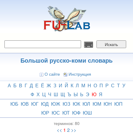
Перейти
к
основному
содержанию
Искать
Большой русско-коми словарь
О сайте
Инструкция
А
Б
В
Г
Д
Е
Ё
Ж
З
И
Й
К
Л
М
Н
О
П
Р
С
Т
У
Ф
Х
Ц
Ч
Ш
Щ
Ъ
Ы
Ь
Э
Ю
Я
ЮБ
ЮВ
ЮГ
ЮД
ЮЖ
ЮЗ
ЮК
ЮЛ
ЮМ
ЮН
ЮП
ЮР
ЮС
ЮТ
ЮФ
ЮШ
терминов:
80
<<
1
2
>>