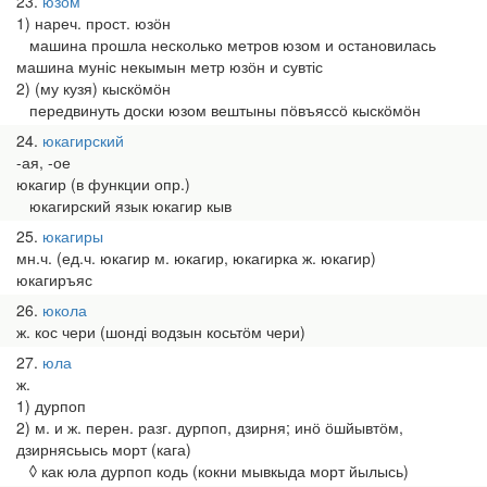
23
юзом
1) нареч. прост. юзӧн
машина прошла несколько метров юзом и остановилась
машина муніс некымын метр юзӧн и сувтіс
2) (му кузя) кыскӧмӧн
передвинуть доски юзом вештыны пӧвъяссӧ кыскӧмӧн
24
юкагирский
-ая, -ое
юкагир (в функции опр.)
юкагирский язык юкагир кыв
25
юкагиры
мн.ч. (ед.ч. юкагир м. юкагир, юкагирка ж. юкагир)
юкагиръяс
26
юкола
ж. кос чери (шонді водзын косьтӧм чери)
27
юла
ж.
1) дурпоп
2) м. и ж. перен. разг. дурпоп, дзирня; инӧ ӧшйывтӧм,
дзирнясьысь морт (кага)
◊ как юла дурпоп кодь (кокни мывкыда морт йылысь)