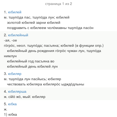
страница 1 из 2
1
юбилей
м. тшупӧда пас, тшупӧда лун; юбилей
золотой юбилей зарни юбилей
поздравить с юбилеем чолӧмавны тшупӧда пасӧн
2
юбилейный
-ая, -ое
гӧгрӧс, неол. тшупӧда; пасъяна; юбилей (в функции опр.)
юбилейный день рождения гӧгрӧс чужан лун, тшупӧда
нимлун
юбилейный год пасъяна во
юбилейный день юбилей лун
3
юбиляр
м. тшупӧда лун пасйысь; юбиляр
чествовать юбиляра юбилярӧс ыдждӧдлыны
4
юбилярша
ж. сійӧ жӧ, мый: юбиляр
5
юбка
ж.
1) юбка