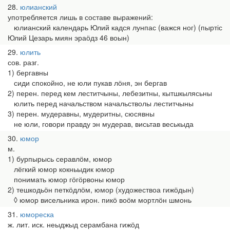
28
юлианский
употребляется лишь в составе выражений:
юлианский календарь Юлий кадся лунпас (важся ног) (пыртіс
Юлий Цезарь миян эраӧдз 46 воын)
29
юлить
сов. разг.
1) бергавны
сиди спокойно, не юли пукав лӧня, эн бергав
2) перен. перед кем леститчыны, лебезитны, кытшкылясьны
юлить перед начальством начальстволы леститчыны
3) перен. мудеравны, мудеритны, сюсявны
не юли, говори правду эн мудерав, висьтав веськыда
30
юмор
м.
1) бурпырысь серавлӧм, юмор
лёгкий юмор кокньыдик юмор
понимать юмор гӧгӧрвоны юмор
2) тешкодьӧн петкӧдлӧм, юмор (художествоа гижӧдын)
◊ юмор висельника ирон. пикӧ воӧм мортлӧн шмонь
31
юмореска
ж. лит. иск. неыджыд серамбана гижӧд