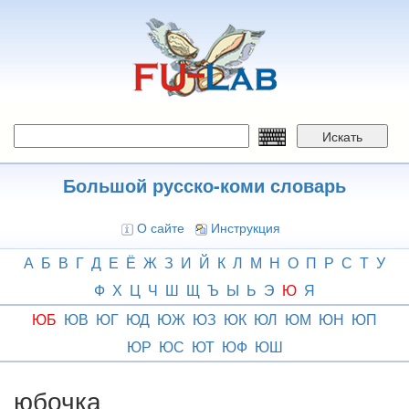
Перейти
к
основному
содержанию
Искать
Большой русско-коми словарь
О сайте
Инструкция
А
Б
В
Г
Д
Е
Ё
Ж
З
И
Й
К
Л
М
Н
О
П
Р
С
Т
У
Ф
Х
Ц
Ч
Ш
Щ
Ъ
Ы
Ь
Э
Ю
Я
ЮБ
ЮВ
ЮГ
ЮД
ЮЖ
ЮЗ
ЮК
ЮЛ
ЮМ
ЮН
ЮП
ЮР
ЮС
ЮТ
ЮФ
ЮШ
юбочка