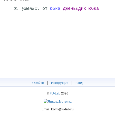
ж.
уменьш.
от
дженьыдик юбка
юбка
|
|
О сайте
Инструкция
Вход
©
FU-Lab
2026
Email:
komi@fu-lab.ru