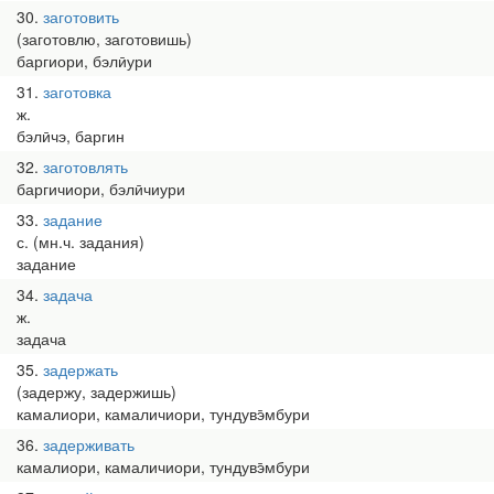
30
заготовить
(заготовлю, заготовишь)
баргиори, бэлӣури
31
заготовка
ж.
бэлӣчэ, баргин
32
заготовлять
баргичиори, бэлӣчиури
33
задание
с. (мн.ч. задания)
задание
34
задача
ж.
задача
35
задержать
(задержу, задержишь)
камалиори, камаличиори, тундувэ̄мбури
36
задерживать
камалиори, камаличиори, тундувэ̄мбури