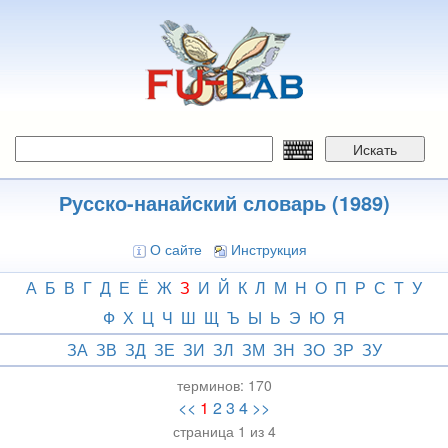
Перейти
к
основному
содержанию
Искать
Русско-нанайский словарь (1989)
О сайте
Инструкция
А
Б
В
Г
Д
Е
Ё
Ж
З
И
Й
К
Л
М
Н
О
П
Р
С
Т
У
Ф
Х
Ц
Ч
Ш
Щ
Ъ
Ы
Ь
Э
Ю
Я
ЗА
ЗВ
ЗД
ЗЕ
ЗИ
ЗЛ
ЗМ
ЗН
ЗО
ЗР
ЗУ
терминов:
170
<<
1
2
3
4
>>
страница 1 из 4