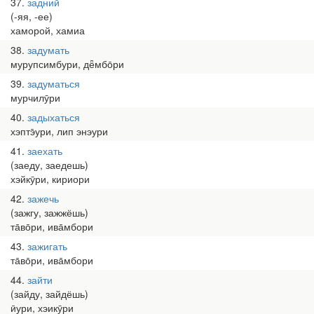
37
задний
(-яя, -ее)
хаморой, хамиа
38
задумать
мурупсимбури, дё̄мбо̄ри
39
задуматься
мурчилӯри
40
задыхаться
хэптэ̄ури, лип энэури
41
заехать
(заеду, заедешь)
хэйкӯри, кириори
42
зажечь
(зажгу, зажжёшь)
та̄во̄ри, ива̄мбори
43
зажигать
та̄во̄ри, ива̄мбори
44
зайти
(зайду, зайдёшь)
ӣури, хэикӯри