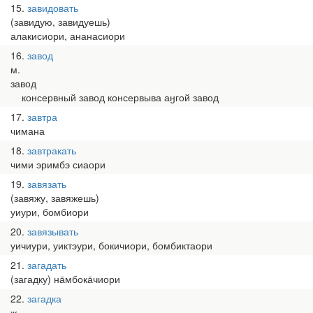
15
завидовать
(завидую, завидуешь)
алакисиори, ананасиори
16
завод
м.
завод
консервный завод консервыва аӈгой завод
17
завтра
чимана
18
завтракать
чими эримбэ сиаори
19
завязать
(завяжу, завяжешь)
уиури, бомбиори
20
завязывать
уичиури, уиктэури, бокичиори, бомбиктаори
21
загадать
(загадку) на̄мбока̄чиори
22
загадка
ж.