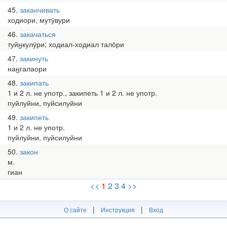
45
заканчивать
ходиори, мутӯвури
46
закачаться
туйӈкулӯри; ходиал-ходиал тало̄ри
47
закинуть
наӈгалаори
48
закипать
1 и 2 л. не употр., закипеть 1 и 2 л. не употр.
пуйлуйни, пуйсилуйни
49
закипеть
1 и 2 л. не употр.
пуйлуйни, пуйсилуйни
50
закон
м.
гиан
<<
1
2
3
4
>>
|
|
О сайте
Инструкция
Вход