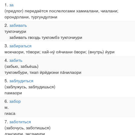
1
за
(предлог) передаётся послелогами хамиалани, чиалани;
орондолани, тургундулэни
2
забивать
тукпэчиури
забивать гвоздь тукпэмбэ тукпэчиури
3
забираться
мокчаори, то̄вори; хай-нӯ оя̄чиани о̄вори; (внутрь) ӣури
4
забить
(забью, забьёшь)
тукпэмбури, тиап ӣрӣдиэни па̄чилаори
5
заблудиться
(заблужусь, заблудишься)
памаори
6
забор
м.
гиаса
7
заботиться
(забочусь, заботишься)
дэӈсиури, эксэчиури