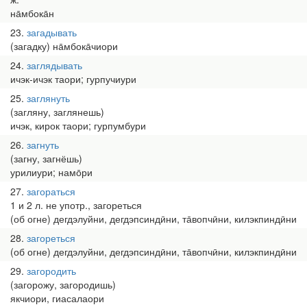
на̄мбока̄н
23
загадывать
(загадку) на̄мбока̄чиори
24
заглядывать
ичэк-ичэк таори; гурпучиури
25
заглянуть
(загляну, заглянешь)
ичэк, кирок таори; гурпумбури
26
загнуть
(загну, загнёшь)
урилиури; намо̄ри
27
загораться
1 и 2 л. не употр., загореться
(об огне) дегдэлуйни, дегдэпсиндӣни, та̄вопчӣни, килэкпиндӣни
28
загореться
(об огне) дегдэлуйни, дегдэпсиндӣни, та̄вопчӣни, килэкпиндӣни
29
загородить
(загорожу, загородишь)
якчиори, гиасалаори