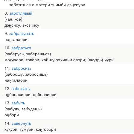
заботиться о матери энимби дэӈсиури
8
заботливый
(-ая, -ое)
дэӈсису, эксэчису
9
забрасывать
наӈгалаори
10
забраться
(заберусь, заберёшься)
мокчаори, то̄вори; хай-нӯ оя̄чиани о̄вори; (внутрь) ӣури
11
забросить
(заброшу, забросишь)
наӈгалаори
12
забывать
оӈбонасиори, оӈбоачиори
13
забыть
(забуду, забудешь)
оӈбо̄ри
14
завернуть
хукӯри, тумӯри, коӈгоро̄ри