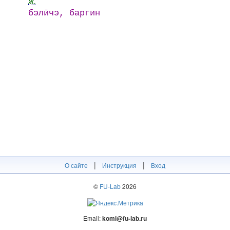
ж.
бэлӣчэ, баргин
|
|
О сайте
Инструкция
Вход
©
FU-Lab
2026
Email:
komi@fu-lab.ru