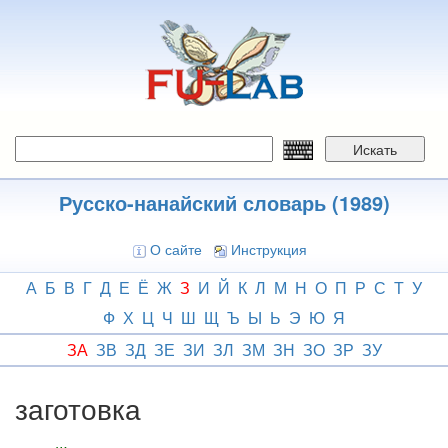
Перейти
к
основному
содержанию
Искать
Русско-нанайский словарь (1989)
О сайте
Инструкция
А
Б
В
Г
Д
Е
Ё
Ж
З
И
Й
К
Л
М
Н
О
П
Р
С
Т
У
Ф
Х
Ц
Ч
Ш
Щ
Ъ
Ы
Ь
Э
Ю
Я
ЗА
ЗВ
ЗД
ЗЕ
ЗИ
ЗЛ
ЗМ
ЗН
ЗО
ЗР
ЗУ
заготовка