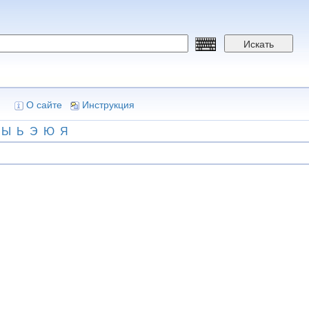
Искать
О сайте
Инструкция
Ы
Ь
Э
Ю
Я