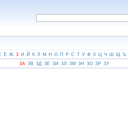
Е
Ё
Ж
З
И
Й
К
Л
М
Н
О
П
Р
С
Т
У
Ф
Х
Ц
Ч
Ш
Щ
Ъ
ЗА
ЗВ
ЗД
ЗЕ
ЗИ
ЗЛ
ЗМ
ЗН
ЗО
ЗР
ЗУ