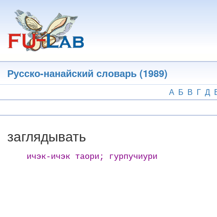
Перейти
к
основному
содержанию
Русско-нанайский словарь (1989)
А
Б
В
Г
Д
заглядывать
ичэк-ичэк таори; гурпучиури