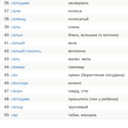
36
са̄лгуӈкве
засверкать
37
са̄лм
полоса
38
са̄лмыӈ
полосатый
39
са̄лы
олень
40
са̄лыл
блеск, вспышка (о молнии)
41
са̄лыӯй
волк
42
са̄лыӯй пы̄грись
волчонок
43
са̄ль
жалко, жаль
44
са̄мвар
самовар
45
са̄н
чуман (берестяная посудина)
46
са̄нспуӈк
колено
47
са̄при
скирд, стог
48
са̄птуӈкве
присыпать (пах у ребёнка)
49
са̄пыӈ
трухлявый
50
са̄р
табак, махорка