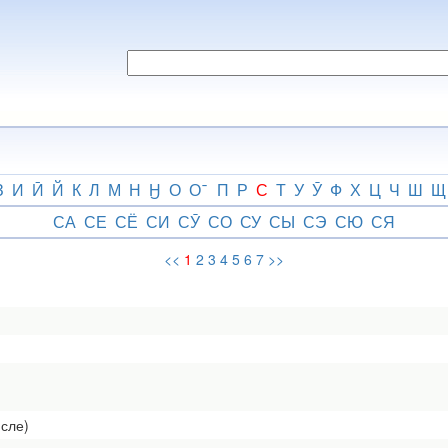
З
И
Ӣ
Й
К
Л
М
Н
Ӈ
О
О
П
Р
С
Т
У
Ӯ
Ф
Х
Ц
Ч
Ш
Щ
СА
СЕ
СЁ
СИ
СӮ
СО
СУ
СЫ
СЭ
СЮ
СЯ
<<
1
2
3
4
5
6
7
>>
исле)