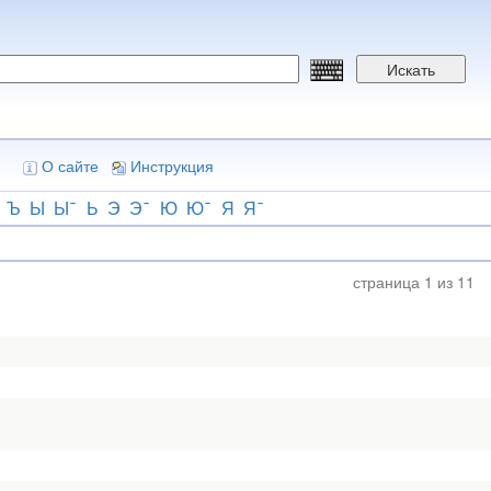
Искать
О сайте
Инструкция
Ъ
Ы
Ы
Ь
Э
Э
Ю
Ю
Я
Я
страница 1 из 11