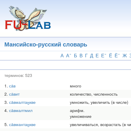
Перейти
к
основному
содержанию
Мансийско-русский словарь
А
А
Б
В
Г
Д
Е
Е
Ё
Ё
Ж
терминов:
523
1
са̄в
много
2
са̄вит
количество, численность
3
са̄вмалтаӈкве
умножить, увеличить (в числе)
4
са̄вмалтмил
арифм.
умножение
5
са̄вмантаӈкве
увеличиваться, возрастать (в ч