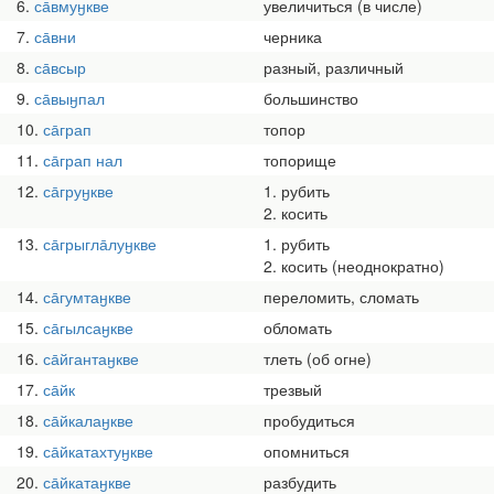
6
са̄вмуӈкве
увеличиться (в числе)
7
са̄вни
черника
8
са̄всыр
разный, различный
9
са̄выӈпал
большинство
10
са̄грап
топор
11
са̄грап нал
топорище
12
са̄груӈкве
1. рубить
2. косить
13
са̄грыгла̄луӈкве
1. рубить
2. косить (неоднократно)
14
са̄гумтаӈкве
переломить, сломать
15
са̄гылсаӈкве
обломать
16
са̄йгантаӈкве
тлеть (об огне)
17
са̄йк
трезвый
18
са̄йкалаӈкве
пробудиться
19
са̄йкатахтуӈкве
опомниться
20
са̄йкатаӈкве
разбудить