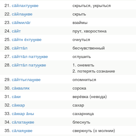
21
са̄йлахтуӈкве
скрыться, укрыться
22
са̄йлаӈкве
скрыть
23
са̄ймила̄г
взаймы
24
са̄йт
прут, хворостина
25
са̄йтн ёхтуӈкве
очнуться
26
са̄йтта̄л
бесчувственный
27
са̄йтта̄л паттуӈкве
оглушить
28
са̄йтта̄л патуӈкве
1. онеметь
2. потерять сознание
29
са̄йттыглаӈкве
опомниться
30
са̄кваляк
сорока
31
са̄ки
верёвка (невода)
32
са̄ккар
сахар
33
са̄ккар а̄ны
сахарница
34
са̄латаӈкве
блеснуть
35
са̄лаяӈкве
сверкнуть (о молнии)