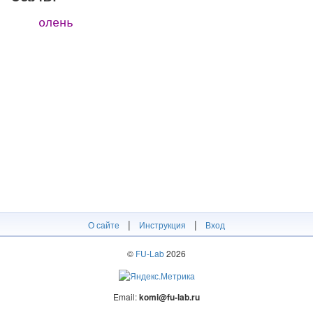
олень
|
|
О сайте
Инструкция
Вход
©
FU-Lab
2026
Email:
komi@fu-lab.ru