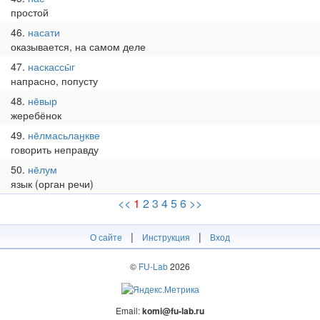
простой
46
насати
оказывается, на самом деле
47
наскассы̄г
напрасно, попусту
48
не̄выр
жеребёнок
49
не̄лмасьлаӈкве
говорить неправду
50
не̄лум
язык (орган речи)
<<
1
2
3
4
5
6
>>
|
|
О сайте
Инструкция
Вход
©
FU-Lab
2026
Email:
komi@fu-lab.ru