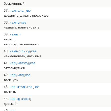
безымянный
37
намталаӈкве
дразнить, давать прозвище
38
намтуӈкве
назвать, наименовать
39
намыл
нареч.
нарочно, умышленно
40
намыл пинуӈкве
наименовать, дать имя
41
нарумтахтуӈкве
оттолкнуться
42
нарумтаӈкве
толкнуть
43
нарыгта̄лыглаӈкве
толкать
44
нарыӈ-карыӈ
дерзкий
45
нас