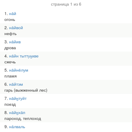
страница 1 из 6
1
на̄й
огонь
2
на̄йвой
нефть
3
на̄йив
дрова
4
на̄йн тыттуӈкве
сжечь
5
на̄йне̄лум
пламя
6
на̄йтэм
гарь (выжженный лес)
7
на̄йӈтуйт
поезд
8
на̄йӈха̄п
пароход, теплоход
9
на̄лваль