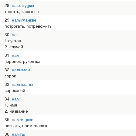
28
нагхатуӈкве
трогать, касаться
29
нагыглаӈкве
потрогать, потревожить
30
нак
1.сустав
2. случай
31
нал
черенок, рукоятка
32
налыман
сорок
33
налыманыт
сороковой
34
нам
1. имя
2. название
35
намаяӈкве
назвать, наименовать
36
намта̄л