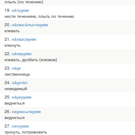
плыть (по течению)
19
на̄туӈкве
нести течением, плыть по течению
20
на̄хваса̄лыглаӈкве
клевать
21
на̄хвасаӈкве
клюнуть
22
на̄хвуӈкве
клевать, долбить (клювом)
23
на̄ӈк
лиственница
24
на̄ӈкта̄л
невидимый
25
на̄ӈкуӈкве
виднеться
26
наӈкасьлаӈкве
виднеться
27
нагуӈкве
тронуть, потревожить