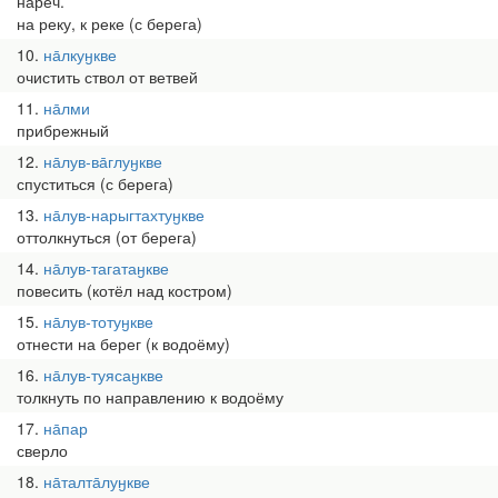
нареч.
на реку, к реке (с берега)
10
на̄лкуӈкве
очистить ствол от ветвей
11
на̄лми
прибрежный
12
на̄лув-ва̄глуӈкве
спуститься (с берега)
13
на̄лув-нарыгтахтуӈкве
оттолкнуться (от берега)
14
на̄лув-тагатаӈкве
повесить (котёл над костром)
15
на̄лув-тотуӈкве
отнести на берег (к водоёму)
16
на̄лув-туясаӈкве
толкнуть по направлению к водоёму
17
на̄пар
сверло
18
на̄талта̄луӈкве