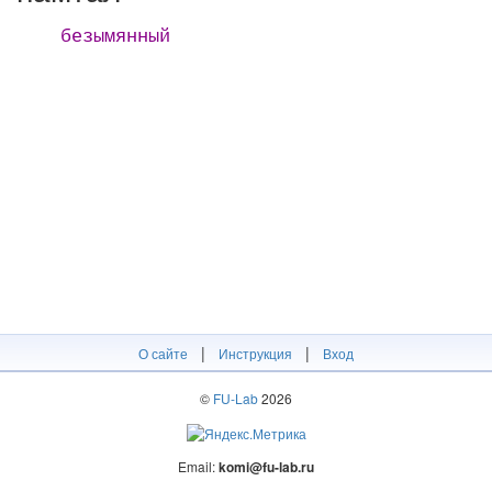
безымянный
|
|
О сайте
Инструкция
Вход
©
FU-Lab
2026
Email:
komi@fu-lab.ru