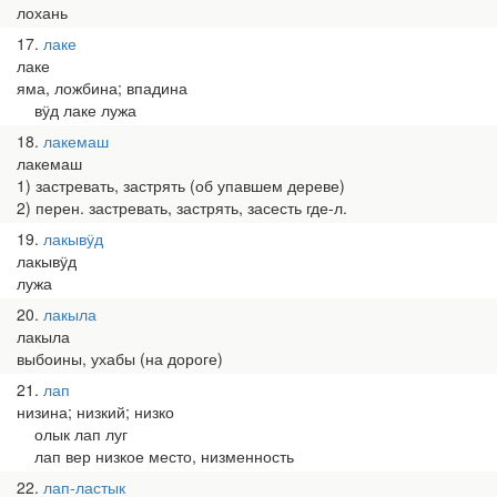
лохань
17
лаке
лаке
яма, ложбина; впадина
вӱд лаке лужа
18
лакемаш
лакемаш
1) застревать, застрять (об упавшем дереве)
2) перен. застревать, застрять, засесть где-л.
19
лакывӱд
лакывӱд
лужа
20
лакыла
лакыла
выбоины, ухабы (на дороге)
21
лап
низина; низкий; низко
олык лап луг
лап вер низкое место, низменность
22
лап-ластык