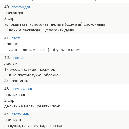
40
ласкаҥдаш
ласкаҥдаш
2 спр.
успокаивать, успокоить, делать (сделать) спокойным
чоным ласкаҥдаш успокоить душу
41
ласт
плашмя
ласт веле камвозын (он) упал плашмя
42
ластык
ластык
1) кусок, частица, лоскуток
пыл ластык тучка, облачко
2) пластинка
43
ластыклаш
ластыклаш
2 спр.
делить на части, резать что-л.
44
ластыкын
ластыкын
на куски, на лоскутки, в клочья