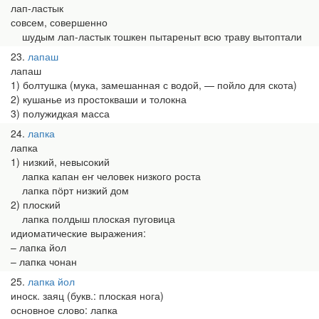
лап-ластык
совсем, совершенно
шудым лап-ластык тошкен пытареныт всю траву вытоптали
23
лапаш
лапаш
1) болтушка (мука, замешанная с водой, — пойло для скота)
2) кушанье из простокваши и толокна
3) полужидкая масса
24
лапка
лапка
1) низкий, невысокий
лапка капан еҥ человек низкого роста
лапка пӧрт низкий дом
2) плоский
лапка полдыш плоская пуговица
идиоматические выражения:
– лапка йол
– лапка чонан
25
лапка йол
иноск. заяц (букв.: плоская нога)
основное слово: лапка