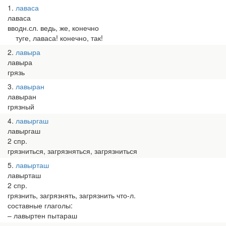
1
лаваса
лаваса
вводн.сл. ведь, же, конечно
туге, лаваса! конечно, так!
2
лавыра
лавыра
грязь
3
лавыран
лавыран
грязный
4
лавыргаш
лавыргаш
2 спр.
грязниться, загрязняться, загрязниться
5
лавырташ
лавырташ
2 спр.
грязнить, загрязнять, загрязнить что-л.
составные глаголы:
– лавыртен пытараш