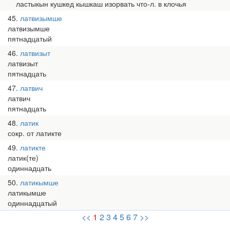
ластыкын кушкед кышкаш изорвать что-л. в клочья
45
латвизымше
латвизымше
пятнадцатый
46
латвизыт
латвизыт
пятнадцать
47
латвич
латвич
пятнадцать
48
латик
сокр. от латикте
49
латикте
латик(те)
одиннадцать
50
латикымше
латикымше
одиннадцатый
<<
1
2
3
4
5
6
7
>>