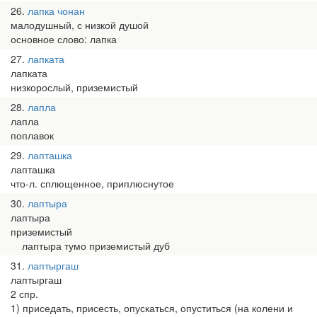
26
лапка чонан
малодушный, с низкой душой
основное слово: лапка
27
лапката
лапката
низкорослый, приземистый
28
лапла
лапла
поплавок
29
лапташка
лапташка
что-л. сплющенное, приплюснутое
30
лаптыра
лаптыра
приземистый
лаптыра тумо приземистый дуб
31
лаптыргаш
лаптыргаш
2 спр.
1) приседать, присесть, опускаться, опуститься (на колени и