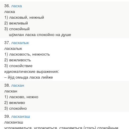
36
ласка
ласка
1) ласковый, нежный
2) вежливый
3) спокойный
шӱмлан ласка спокойно на душе
37
ласкалык
ласкалык
1) ласковость, нежность
2) вежливость
3) спокойствие
идиоматические выражения:
– йӱд омыда ласка лийже
38
ласкан
ласкан
1) ласково, нежно
2) вежливо
3) спокойно
39
ласкаҥаш
ласкаҥаш
успокаиваться, успокоиться, становиться (стать) спокойным