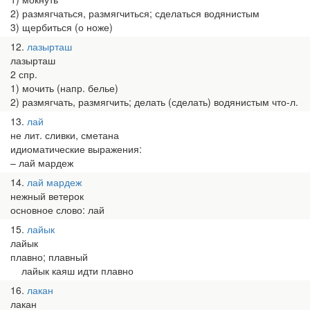
2) размягчаться, размягчиться; сделаться водянистым
3) щербиться (о ноже)
12
лазырташ
лазырташ
2 спр.
1) мочить (напр. белье)
2) размягчать, размягчить; делать (сделать) водянистым что-л.
13
лай
не лит. сливки, сметана
идиоматические выражения:
– лай мардеж
14
лай мардеж
нежный ветерок
основное слово: лай
15
лайык
лайык
плавно; плавный
лайык каяш идти плавно
16
лакан
лакан