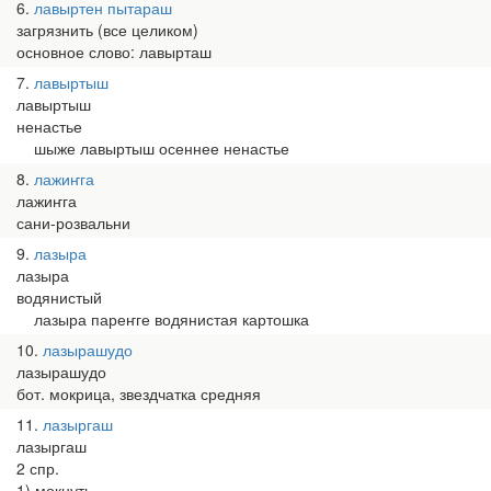
6
лавыртен пытараш
загрязнить (все целиком)
основное слово: лавырташ
7
лавыртыш
лавыртыш
ненастье
шыже лавыртыш осеннее ненастье
8
лажиҥга
лажиҥга
сани-розвальни
9
лазыра
лазыра
водянистый
лазыра пареҥге водянистая картошка
10
лазырашудо
лазырашудо
бот. мокрица, звездчатка средняя
11
лазыргаш
лазыргаш
2 спр.
1) мокнуть