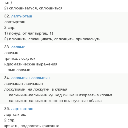
т.п.)
2) сплющиваться, сплющиться
32
лаптырташ
лаптырташ
2 спр.
1) понуд. от лаптыргаш 1)
2) плющить, сплющивать, сплющить, приплюснуть
33
лапчык
лапчык
тряпка, лоскуток
идиоматические выражения:
– пыл лапчык
34
лапчыкын-лапчыкын
лапчыкын-лапчыкын
лоскутками; на лоскутки, в клочья
лапчыкын-лапчыкын кушкед кышкаш изорвать в клочья
лапчыкын-лапчыкын коштшо пыл кучевые облака
35
ларткыкташ
ларткыкташ
2 спр.
крякать, подражать кряканью