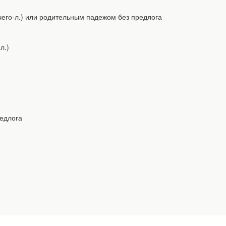
о-чего-л.) или родительным падежом без предлога
л.)
редлога