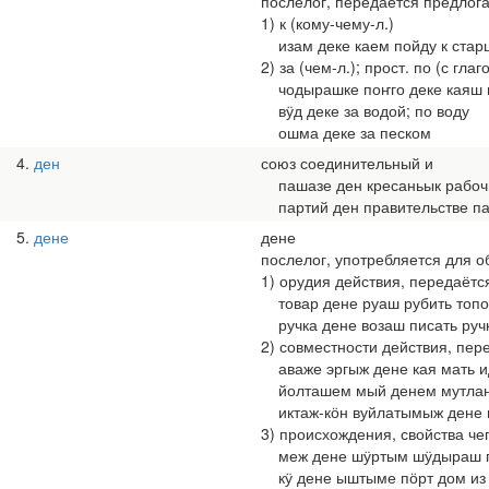
послелог, передаётся предлог
1) к (кому-чему-л.)
изам деке каем пойду к стар
2) за (чем-л.); прост. по (с гл
чодырашке поҥго деке каяш п
вӱд деке за водой; по воду
ошма деке за песком
4
ден
союз соединительный и
пашазе ден кресаньык рабочи
партий ден правительстве па
5
дене
дене
послелог, употребляется для о
1) орудия действия, передаёт
товар дене руаш рубить топ
ручка дене возаш писать руч
2) совместности действия, пе
аваже эргыж дене кая мать и
йолташем мый денем мутлана 
иктаж-кӧн вуйлатымыж дене под
3) происхождения, свойства чег
меж дене шӱртым шӱдыраш пр
кӱ дене ыштыме пӧрт дом из