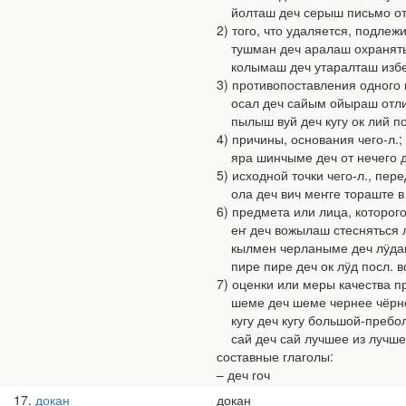
йолташ деч серыш письмо от
2) того, что удаляется, подлеж
тушман деч аралаш охранять 
колымаш деч утаралташ избе
3) противопоставления одного 
осал деч сайым ойыраш отлич
пылыш вуй деч кугу ок лий по
4) причины, основания чего-л.;
яра шинчыме деч от нечего 
5) исходной точки чего-л., пере
ола деч вич меҥге тораште в 
6) предмета или лица, которо
еҥ деч вожылаш стесняться 
кылмен черланыме деч лӱдаш
пире пире деч ок лӱд посл. во
7) оценки или меры качества п
шеме деч шеме чернее чёрн
кугу деч кугу большой-пребо
сай деч сай лучшее из лучше
составные глаголы:
– деч гоч
17
докан
докан