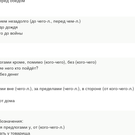
еред обедом
ием незадолго (до чего-л., перед чем-л.)
до дождя
о до войны
огами кроме, помимо (кого-чего), без (кого-чего)
е него кто пойдёт?
без денег
 вне (чего-л.), за пределами (чего-л.), в стороне (от кого-чего-л.)
от дома
бозначения:
я предлогами у, от (кого-чего-л.)
ть у товарища