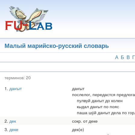
Перейти
к
основному
содержанию
Малый марийско-русский словарь
А
Б
В
Г
терминов:
20
1
даҥыт
даҥыт
послелог, передастся предлогами
пулвуй даҥыт до колен
кыдал даҥыт по пояс
паша шӱй даҥыт дела по гор
2
дек
сокр. от деке
3
деке
дек(е)