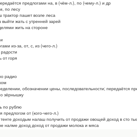
ередаётся предлогами на, в (чём-л.), по (чему-л.) и др
, по лесу
 трактор пашет возле леса
выйти жать с утренней зарей
елями жить на стороне
ми
ми из-за, от, с, из (чего-л.)
 радости
 от горя
по радио
ком
пределении, обозначении цены, последовательности; передаётся п
о зёрнышку
е
ь по рублю
я предлогом от (кого-чего-л.)
еҥге доходым налаш получить от продажи овощей доход в сто ты
налме доход доход от продажи молока и мяса