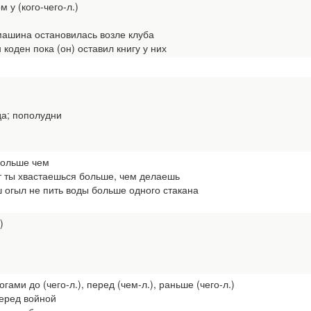
 у (кого-чего-л.)
шина остановилась возле клуба
оден пока (он) оставил книгу у них
а; пополудни
больше чем
 ты хвастаешься больше, чем делаешь
 огыл не пить воды больше одного стакана
)
гами до (чего-л.), перед (чем-л.), раньше (чего-л.)
еред войной