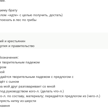
ами:
шему брату
аголом «идти» с целью получить, достать)
оехать в лес по грибы
й и крестьянин
ртия и правительство
бозначения:
ся творительным падежом
ором
кой
редаётся творительным падежом с предлогом с
дёт с сыном
мой друг разговаривает со мной
 руководством кого-л. (делать что-л.)
о-л. по составу, материалу; передаётся предлогом из (чего-л.)
ясть нитку из шерсти
 камня