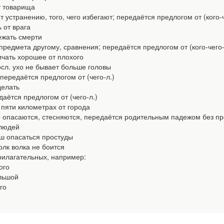
 товарища
ит устранению, того, чего избегают; передаётся предлогом от (ког
от врага
жать смерти
предмета другому, сравнения; передаётся предлогом от (кого-чего-
ать хорошее от плохого
сл. ухо не бывает больше головы
 передаётся предлогом от (чего-л.)
делать
даётся предлогом от (чего-л.)
пяти километрах от города
го опасаются, стесняются, передаётся родительным падежом без п
людей
 опасаться простуды
лк волка не боится
рилагательных, например:
ого
льшой
го