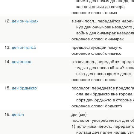
кочмо деч ончыч до обеда, п
кас деч ончыч до вечера
основное слово: ончыч
12
деч ончычрак
в знач.посл., передаётся нареч
йӱр деч ончычрак незадолго 
война деч ончычрак незадолг
основное слово: ончычрак
13
деч ончычсо
предшествующий чему-л.
основное слово: ончычсо
14
деч посна
в знач.посл., передаётся предл
тудын деч посна кӧ кая? кром
окса деч посна кроме денег, 
основное слово: посна
15
деч ӧрдыжтӧ
послелог, передаётся предлогами
ола деч ӧрдыжтӧ вне города
пӧрт деч ӧрдыжтӧ в стороне 
основное слово: ӧрдыжтӧ
16
дечын
деч(ын)
послелог, употребляется для о
1) источника чего-л., передаётс
йолташ деч пален налаш узна