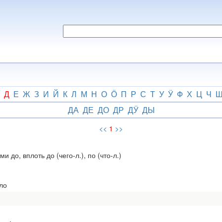
Д
Е
Ж
З
И
Й
К
Л
М
Н
О
Ӧ
П
Р
С
Т
У
Ӱ
Ф
Х
Ц
Ч
ДА
ДЕ
ДО
ДР
ДӰ
ДЫ
<<
1
>>
 до, вплоть до (чего-л.), по (что-л.)
ло