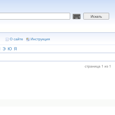
Искать
О сайте
Инструкция
Ш
Э
Ю
Я
страница 1 из 1