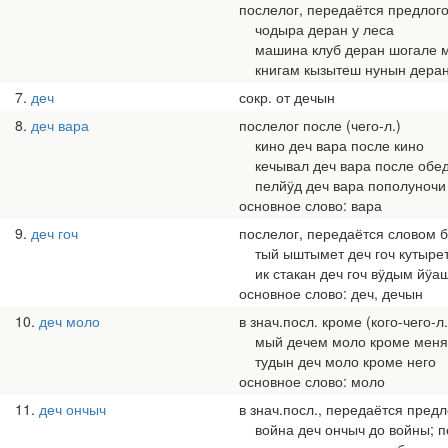
послелог, передаётся предлогом
чодыра деран у леса
машина клуб деран шогале ма
книгам кызытеш нунын деран к
7
деч
сокр. от дечын
8
деч вара
послелог после (чего-л.)
кино деч вара после кино
кечывал деч вара после обед
пелйӱд деч вара пополуночи
основное слово: вара
9
деч гоч
послелог, передаётся словом 
тый ыштымет деч гоч кутырет
ик стакан деч гоч вӱдым йӱаш
основное слово: деч, дечын
10
деч моло
в знач.посл. кроме (кого-чего-л.
мый дечем моло кроме меня
тудын деч моло кроме него
основное слово: моло
11
деч ончыч
в знач.посл., передаётся предло
война деч ончыч до войны; п