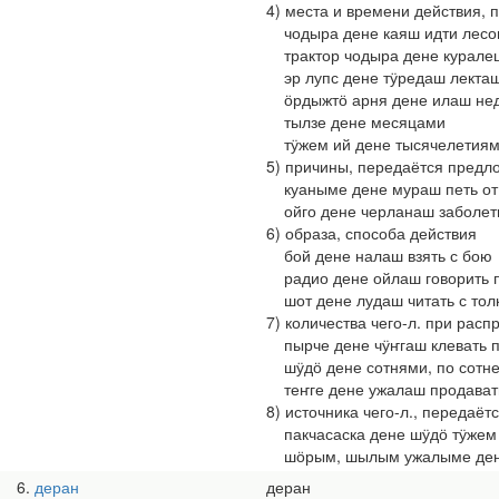
4) места и времени действия, п
чодыра дене каяш идти лесом
трактор чодыра дене куралеш
эр лупс дене тӱредаш лекташ 
ӧрдыжтӧ арня дене илаш нед
тылзе дене месяцами
тӱжем ий дене тысячелетия
5) причины, передаётся предлога
куаныме дене мураш петь от
ойго дене черланаш заболеть
6) образа, способа действия
бой дене налаш взять с бою
радио дене ойлаш говорить 
шот дене лудаш читать с тол
7) количества чего-л. при рас
пырче дене чӱҥгаш клевать п
шӱдӧ дене сотнями, по сотн
теҥге дене ужалаш продават
8) источника чего-л., передаётс
пакчасаска дене шӱдӧ тӱжем т
шӧрым, шылым ужалыме дене 
6
деран
деран