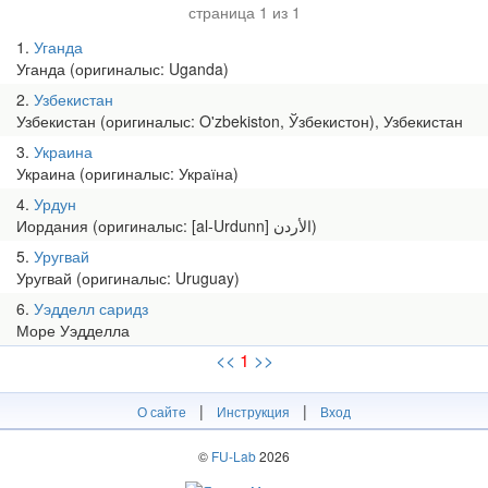
страница 1 из 1
1
Уганда
Уганда (оригиналыс: Uganda)
2
Узбекистан
Узбекистан (оригиналыс: O'zbekiston, Ўзбекистон), Узбекистан
3
Украина
Украина (оригиналыс: Україна)
4
Урдун
Иордания (оригиналыс: [al-Urdunn] الأردن)
5
Уругвай
Уругвай (оригиналыс: Uruguay)
6
Уэдделл саридз
Море Уэдделла
<<
1
>>
|
|
О сайте
Инструкция
Вход
©
FU-Lab
2026