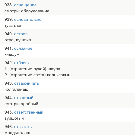
938
оснащение
смотри: оборудование
939
основательно
тӱвытлен
940
остров
отро, пуштып
941
осязание
кидшӱм
942
отблеск
1. (отражение лучей) шаула
2. (отражение света) волгысавыш
943
отважничать
чолгаланаш
944
отважный
смотри: храбрый
945
ответственный
вуйшогын
946
отвыкать
мондыкалаш