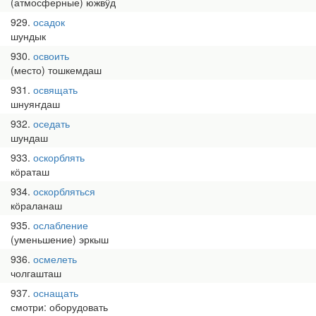
(атмосферные) южвӱд
929
осадок
шундык
930
освоить
(место) тошкемдаш
931
освящать
шнуяҥдаш
932
оседать
шундаш
933
оскорблять
кӧраташ
934
оскорбляться
кӧраланаш
935
ослабление
(уменьшение) эркыш
936
осмелеть
чолгашташ
937
оснащать
смотри: оборудовать