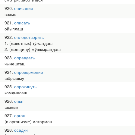
920
описание
возык
921
описать
ойыплаш
922
оплодотворить
1. (животных) тӱжаҥдаш
2. (женщину) мӱшкыраҥдаш
923
оправдать
чынешташ
924
опровержение
шӧрышмут
925
опрокинуть
комдыклаш
926
опыт
шынык
927
орган
(в организме) илтарман
928
осадки