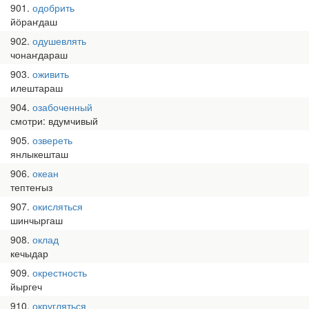
901
одобрить
йӧраҥдаш
902
одушевлять
чонаҥдараш
903
оживить
илештараш
904
озабоченный
смотри: вдумчивый
905
озвереть
янлыкешташ
906
океан
тептеҥыз
907
окисляться
шинчыргаш
908
оклад
кечыдар
909
окрестность
йыргеч
910
округляться