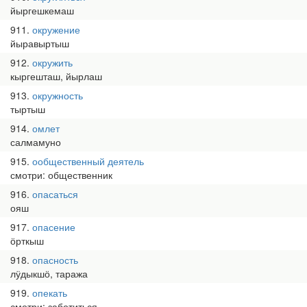
йыргешкемаш
911
окружение
йыравыртыш
912
окружить
кыргешташ, йырлаш
913
окружность
тыртыш
914
омлет
салмамуно
915
ообщественный деятель
смотри: общественник
916
опасаться
ояш
917
опасение
ӧрткыш
918
опасность
лӱдыкшӧ, таража
919
опекать
смотри: заботиться