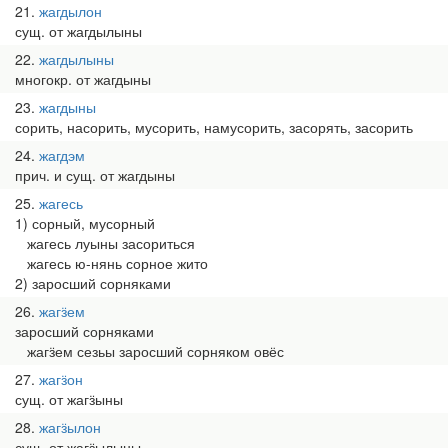
21
жагдылон
сущ. от жагдылыны
22
жагдылыны
многокр. от жагдыны
23
жагдыны
сорить, насорить, мусорить, намусорить, засорять, засорить
24
жагдэм
прич. и сущ. от жагдыны
25
жагесь
1) сорный, мусорный
жагесь луыны засориться
жагесь ю-нянь сорное жито
2) заросший сорняками
26
жагӟем
заросший сорняками
жагӟем сезьы заросший сорняком овёс
27
жагӟон
сущ. от жагӟыны
28
жагӟылон
сущ. от жагӟылыны