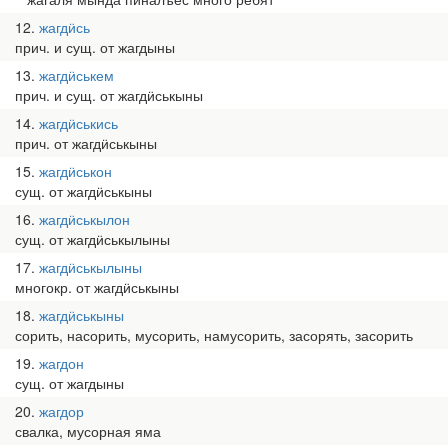
12
жагдӥсь
прич. и сущ. от жагдыны
13
жагдӥськем
прич. и сущ. от жагдӥськыны
14
жагдӥськись
прич. от жагдӥськыны
15
жагдӥськон
сущ. от жагдӥськыны
16
жагдӥськылон
сущ. от жагдӥськылыны
17
жагдӥськылыны
многокр. от жагдӥськыны
18
жагдӥськыны
сорить, насорить, мусорить, намусорить, засорять, засорить
19
жагдон
сущ. от жагдыны
20
жагдор
свалка, мусорная яма