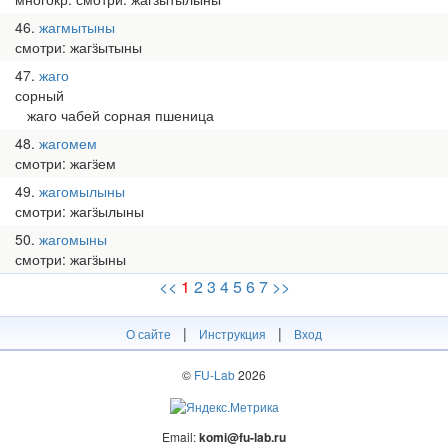
46
жагмытыны
смотри: жагӟытыны
47
жаго
сорный
жаго чабей сорная пшеница
48
жагомем
смотри: жагӟем
49
жагомылыны
смотри: жагӟылыны
50
жагомыны
смотри: жагӟыны
<<
1
2
3
4
5
6
7
>>
|
|
О сайте
Инструкция
Вход
©
FU-Lab
2026
Email:
komi@fu-lab.ru