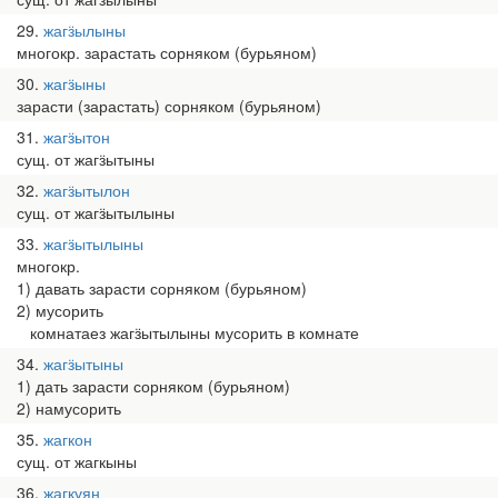
29
жагӟылыны
многокр. зарастать сорняком (бурьяном)
30
жагӟыны
зарасти (зарастать) сорняком (бурьяном)
31
жагӟытон
сущ. от жагӟытыны
32
жагӟытылон
сущ. от жагӟытылыны
33
жагӟытылыны
многокр.
1) давать зарасти сорняком (бурьяном)
2) мусорить
комнатаез жагӟытылыны мусорить в комнате
34
жагӟытыны
1) дать зарасти сорняком (бурьяном)
2) намусорить
35
жагкон
сущ. от жагкыны
36
жагкуян