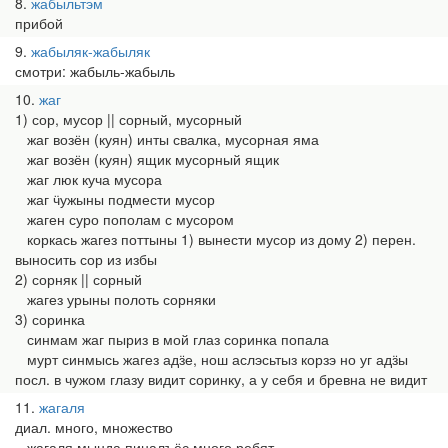
8
жабыльтэм
прибой
9
жабыляк-жабыляк
смотри: жабыль-жабыль
10
жаг
1) сор, мусор || сорный, мусорный
жаг возён (куян) инты свалка, мусорная яма
жаг возён (куян) ящик мусорный ящик
жаг люк куча мусора
жаг ӵужыны подмести мусор
жаген суро пополам с мусором
коркась жагез поттыны 1) вынести мусор из дому 2) перен.
выносить сор из избы
2) сорняк || сорный
жагез урыны полоть сорняки
3) соринка
синмам жаг пыриз в мой глаз соринка попала
мурт синмысь жагез адӟе, нош аслэсьтыз корзэ но уг адӟы
посл. в чужом глазу видит соринку, а у себя и бревна не видит
11
жагаля
диал. много, множество
жагаля мында пиналъёс много ребят