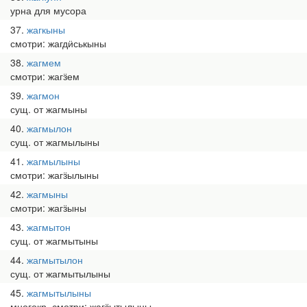
урна для мусора
37
жагкыны
смотри: жагдӥськыны
38
жагмем
смотри: жагӟем
39
жагмон
сущ. от жагмыны
40
жагмылон
сущ. от жагмылыны
41
жагмылыны
смотри: жагӟылыны
42
жагмыны
смотри: жагӟыны
43
жагмытон
сущ. от жагмытыны
44
жагмытылон
сущ. от жагмытылыны
45
жагмытылыны
многокр. смотри: жагӟытылыны