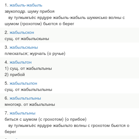
1
жабыль-жабыль
звукоподр. шуму прибоя
ву тулкымъёс ярдуре жабыль-жабыль шуккисько волны с
шумом (грохотом) бьются о берег
2
жабыльскон
сущ. от жабыльскыны
3
жабыльскыны
плескаться; журчать (о ручье)
4
жабыльтон
1) сущ. от жабыльтыны
2) прибой
5
жабыльтылон
сущ. от жабыльтылыны
6
жабыльтылыны
многокр. от жабыльтыны
7
жабыльтыны
биться с шумом (с грохотом) (о прибое)
ву тулкымъёс ярдуре жабыльто волны с грохотом бьются о
берег