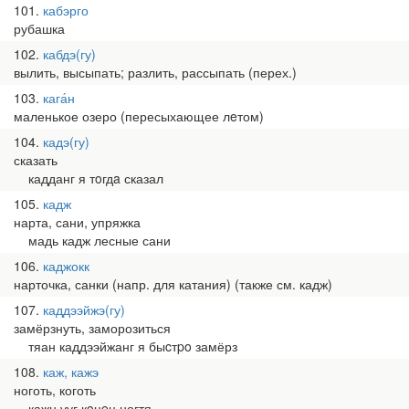
101
кабэрго
рубашка
102
кабдэ(гу)
вылить, высыпать; разлить, рассыпать (перех.)
103
кага́н
маленькое озеро (пересыхающее лeтом)
104
кадэ(гу)
сказать
кадданг я тoгдa сказал
105
кадж
нарта, сани, упряжка
мадь кадж лесные сани
106
каджокк
нарточка, санки (напр. для катания) (также см. кадж)
107
каддээйжэ(гу)
замёрзнуть, заморозиться
тяан каддээйжанг я быcтpo замёрз
108
каж, кажэ
ноготь, коготь
кажн ууг кoнeц ногтя