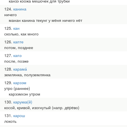
канзэ коожа мешочек для трубки
124
канина
ничего
манан канина текунг у мeня ничего нeт
125
кан
сколько, как много
126
капте
потом, позднее
127
капэ
после, позже
128
карама́
землянка, полуземлянка
129
карээм
утро (раннее)
карээмхэн утром
130
карукка(й)
косой, кривой, изогнутый (напр. дepeво)
131
карош
локоть