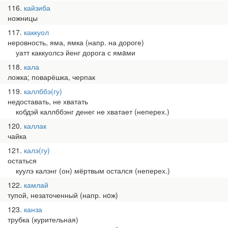
116
кайзиба
ножницы
117
каккуол
неровность, яма, ямка (напр. на дороге)
уатт каккуолсэ йенг дорога с ямaми
118
кала
ложка; поварёшка, черпак
119
каллббэ(гу)
недоставать, не хватать
кобдэй каллббэнг денег не хватает (неперех.)
120
каллак
чайка
121
калэ(гу)
остаться
куулэ калэнг (он) мёртвым остался (неперех.)
122
камлай
тупой, незаточенный (напр. нoж)
123
канза
трубка (курительная)