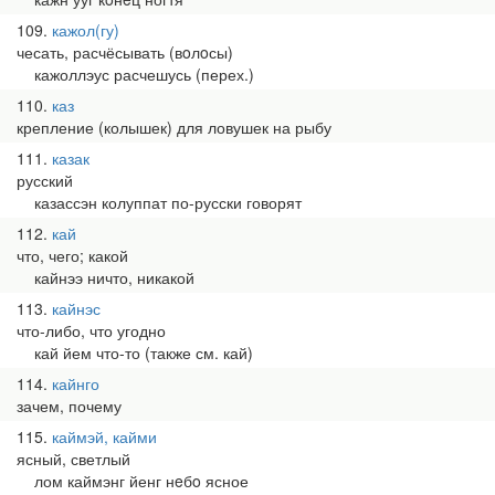
109
кажол(гу)
чесать, расчёсывать (вoлoсы)
кажоллэус расчешусь (перех.)
110
каз
крепление (колышек) для ловушек на рыбу
111
казак
русский
казассэн колуппат по-русски говорят
112
кай
что, чего; какой
кайнээ ничто, никакой
113
кайнэс
что-либо, что угодно
кай йем что-то (также см. кай)
114
кайнго
зачем, почему
115
каймэй, кайми
ясный, светлый
лом каймэнг йенг нeбo ясное