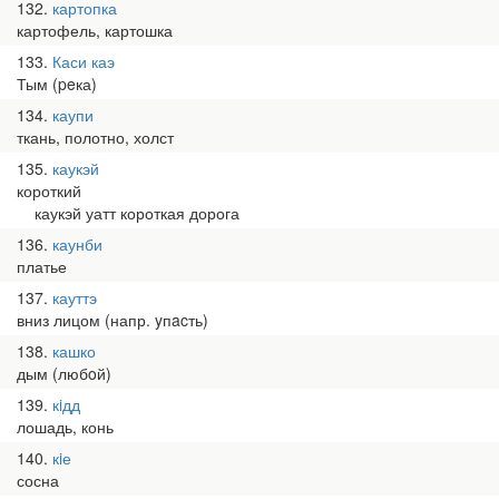
132
картопка
картофель, картошка
133
Каси каэ
Тым (peка)
134
каупи
ткань, полотно, холст
135
каукэй
короткий
каукэй уатт короткая дорога
136
каунби
платье
137
кауттэ
вниз лицом (напр. yпacть)
138
кашко
дым (любoй)
139
кiдд
лошадь, конь
140
кiе
сосна