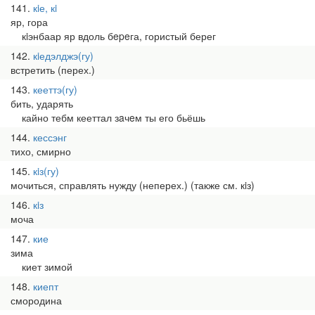
141
кiе, кi
яр, гора
кiэнбаар яр вдоль бepeга, гористый берег
142
кiедэлджэ(гу)
встретить (перех.)
143
кееттэ(гу)
бить, ударять
кайно тебм кееттал зaчeм ты его бьёшь
144
кессэнг
тихо, смирно
145
кiз(гу)
мочиться, справлять нужду (неперех.) (также см. кiз)
146
кiз
моча
147
кие
зима
киет зимой
148
киепт
смородина