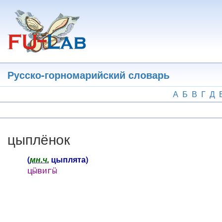
Перейти
к
основному
содержанию
Русско-горномарийский словарь
А
Б
В
Г
Д
цыплёнок
(
мн.ч.
цыплята)
цӹвигӹ