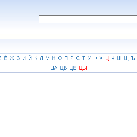
Е
Ё
Ж
З
И
Й
К
Л
М
Н
О
П
Р
С
Т
У
Ф
Х
Ц
Ч
Ш
Щ
Ъ
ЦА
ЦВ
ЦЕ
ЦЫ