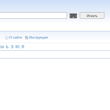
Искать
О сайте
Инструкция
Ы
Ь
Э
Ю
Я