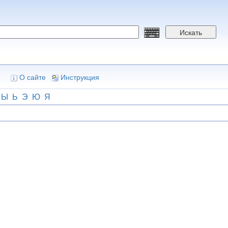
Искать
О сайте
Инструкция
Ы
Ь
Э
Ю
Я