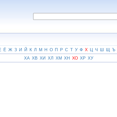
Е
Ё
Ж
З
И
Й
К
Л
М
Н
О
П
Р
С
Т
У
Ф
Х
Ц
Ч
Ш
Щ
Ъ
ХА
ХВ
ХИ
ХЛ
ХМ
ХН
ХО
ХР
ХУ