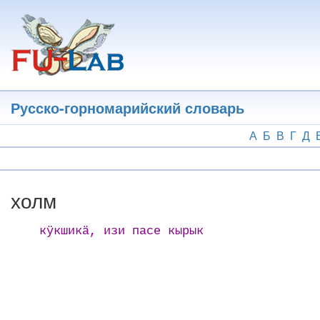
Перейти
к
основному
содержанию
Русско-горномарийский словарь
А
Б
В
Г
Д
холм
кӱкшикӓ, изи пасе кырык