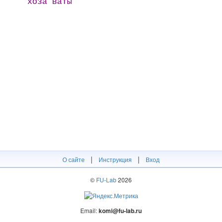
хоза вӓтӹ
|
|
О сайте
Инструкция
Вход
©
FU-Lab
2026
Email:
komi@fu-lab.ru