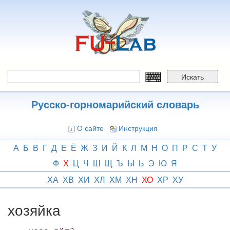
Перейти
к
основному
содержанию
Искать
Русско-горномарийский словарь
О сайте
Инструкция
А
Б
В
Г
Д
Е
Ё
Ж
З
И
Й
К
Л
М
Н
О
П
Р
С
Т
У
Ф
Х
Ц
Ч
Ш
Щ
Ъ
Ы
Ь
Э
Ю
Я
ХА
ХВ
ХИ
ХЛ
ХМ
ХН
ХО
ХР
ХУ
хозяйка