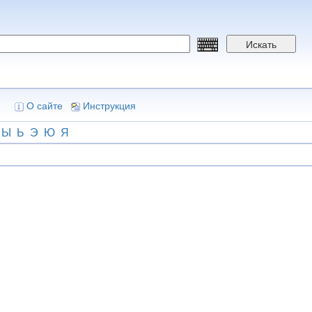
Искать
О сайте
Инструкция
Ы
Ь
Э
Ю
Я