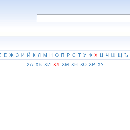
Е
Ё
Ж
З
И
Й
К
Л
М
Н
О
П
Р
С
Т
У
Ф
Х
Ц
Ч
Ш
Щ
Ъ
ХА
ХВ
ХИ
ХЛ
ХМ
ХН
ХО
ХР
ХУ