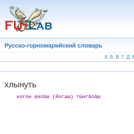
Перейти
к
основному
содержанию
Русско-горномарийский словарь
А
Б
В
Г
Д
хлынуть
когон вилӓш (йогаш) тӹнгӓлӓш