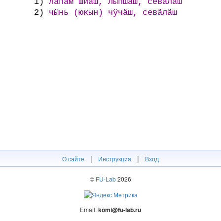
1)
лапам шиӓш, лыпшаш, севӓлӓш
2)
чӹнь (юкын) чӱчӓш, севӓлӓш
|
|
О сайте
Инструкция
Вход
©
FU-Lab
2026
Email:
komi@fu-lab.ru