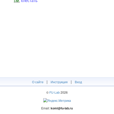
см.
хлестать
|
|
О сайте
Инструкция
Вход
©
FU-Lab
2026
Email:
komi@fu-lab.ru