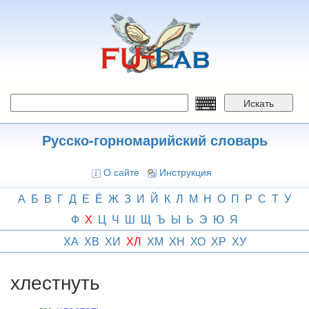
Перейти
к
основному
содержанию
Искать
Русско-горномарийский словарь
О сайте
Инструкция
А
Б
В
Г
Д
Е
Ё
Ж
З
И
Й
К
Л
М
Н
О
П
Р
С
Т
У
Ф
Х
Ц
Ч
Ш
Щ
Ъ
Ы
Ь
Э
Ю
Я
ХА
ХВ
ХИ
ХЛ
ХМ
ХН
ХО
ХР
ХУ
хлестнуть