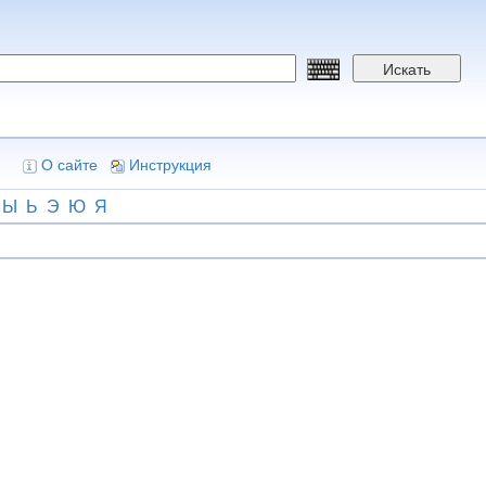
Искать
О сайте
Инструкция
Ы
Ь
Э
Ю
Я