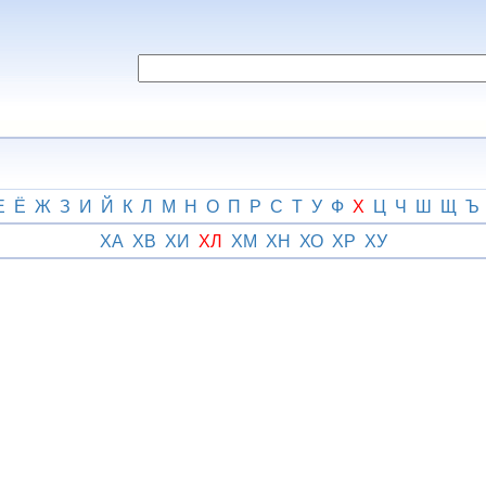
Е
Ё
Ж
З
И
Й
К
Л
М
Н
О
П
Р
С
Т
У
Ф
Х
Ц
Ч
Ш
Щ
Ъ
ХА
ХВ
ХИ
ХЛ
ХМ
ХН
ХО
ХР
ХУ