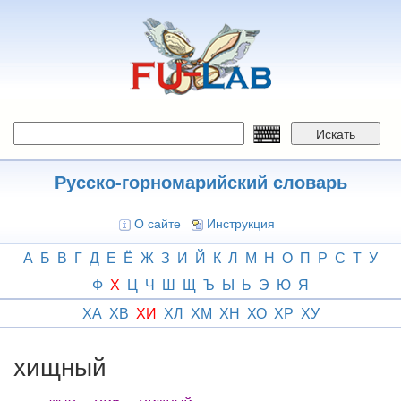
Перейти
к
основному
содержанию
Искать
Русско-горномарийский словарь
О сайте
Инструкция
А
Б
В
Г
Д
Е
Ё
Ж
З
И
Й
К
Л
М
Н
О
П
Р
С
Т
У
Ф
Х
Ц
Ч
Ш
Щ
Ъ
Ы
Ь
Э
Ю
Я
ХА
ХВ
ХИ
ХЛ
ХМ
ХН
ХО
ХР
ХУ
хищный