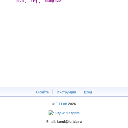
шык, хир, хищный
|
|
О сайте
Инструкция
Вход
©
FU-Lab
2026
Email:
komi@fu-lab.ru