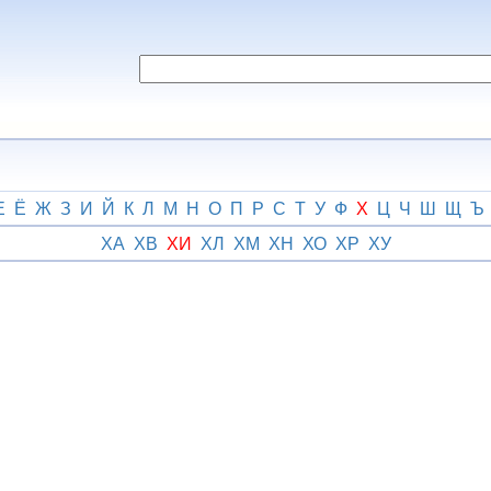
Е
Ё
Ж
З
И
Й
К
Л
М
Н
О
П
Р
С
Т
У
Ф
Х
Ц
Ч
Ш
Щ
Ъ
ХА
ХВ
ХИ
ХЛ
ХМ
ХН
ХО
ХР
ХУ