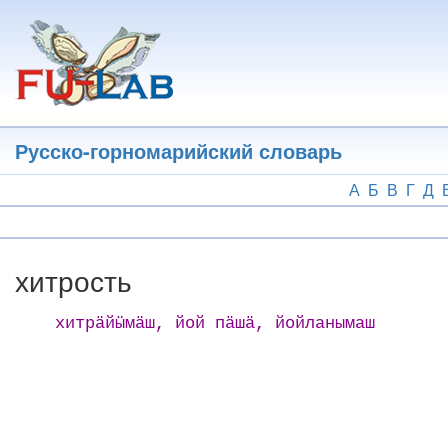
Перейти
к
основному
содержанию
Русско-горномарийский словарь
А
Б
В
Г
Д
хитрость
хитрӓйӹмӓш, йой пӓшӓ, йойланымаш