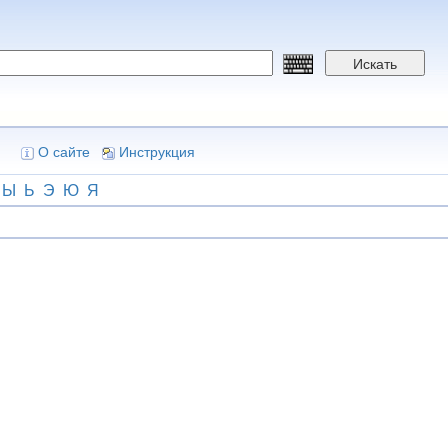
Искать
О сайте
Инструкция
Ы
Ь
Э
Ю
Я