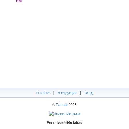
им
|
|
О сайте
Инструкция
Вход
©
FU-Lab
2026
Email:
komi@fu-lab.ru