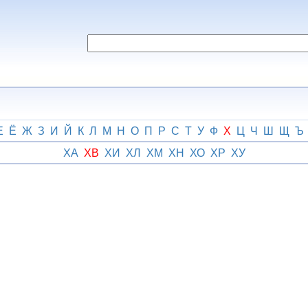
Е
Ё
Ж
З
И
Й
К
Л
М
Н
О
П
Р
С
Т
У
Ф
Х
Ц
Ч
Ш
Щ
Ъ
ХА
ХВ
ХИ
ХЛ
ХМ
ХН
ХО
ХР
ХУ