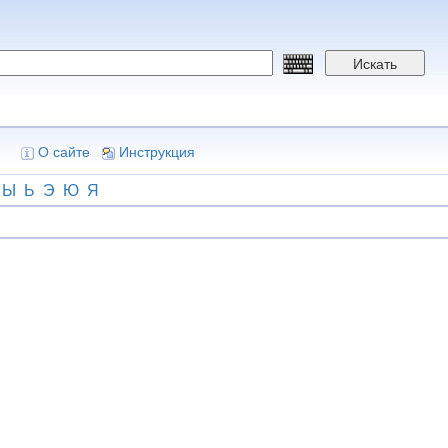
Искать
О сайте
Инструкция
Ы
Ь
Э
Ю
Я