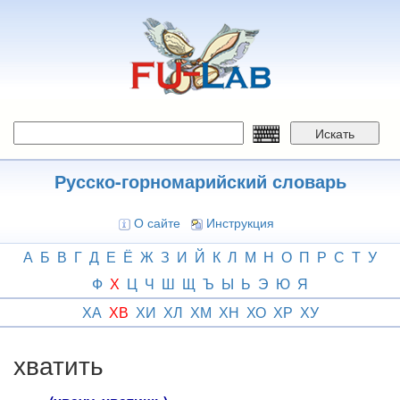
Перейти
к
основному
содержанию
Искать
Русско-горномарийский словарь
О сайте
Инструкция
А
Б
В
Г
Д
Е
Ё
Ж
З
И
Й
К
Л
М
Н
О
П
Р
С
Т
У
Ф
Х
Ц
Ч
Ш
Щ
Ъ
Ы
Ь
Э
Ю
Я
ХА
ХВ
ХИ
ХЛ
ХМ
ХН
ХО
ХР
ХУ
хватить