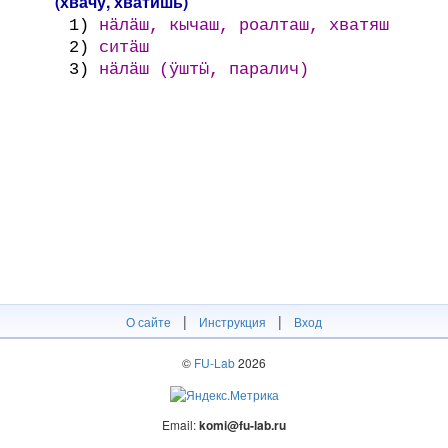
(хвачу, хватишь)
1)
нӓлӓш, кычаш, роалташ, хватяш
2)
ситӓш
3)
нӓлӓш (ӱштӹ, паралич)
|
|
О сайте
Инструкция
Вход
©
FU-Lab
2026
Email:
komi@fu-lab.ru