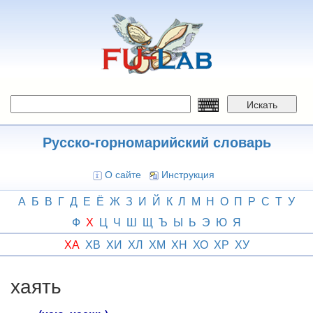
Перейти
к
основному
содержанию
Искать
Русско-горномарийский словарь
О сайте
Инструкция
А
Б
В
Г
Д
Е
Ё
Ж
З
И
Й
К
Л
М
Н
О
П
Р
С
Т
У
Ф
Х
Ц
Ч
Ш
Щ
Ъ
Ы
Ь
Э
Ю
Я
ХА
ХВ
ХИ
ХЛ
ХМ
ХН
ХО
ХР
ХУ
хаять