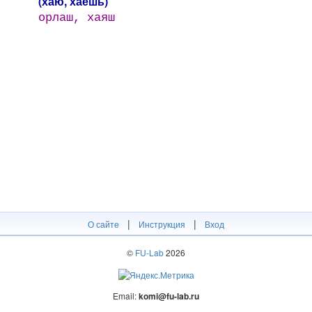
(хаю, хаешь)
орлаш, хаяш
|
|
О сайте
Инструкция
Вход
©
FU-Lab
2026
Email:
komi@fu-lab.ru