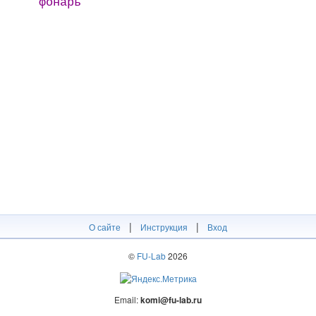
фонарь
|
|
О сайте
Инструкция
Вход
©
FU-Lab
2026
Email:
komi@fu-lab.ru