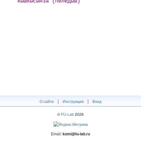
кӹшкӹсӹнзӓ (пеледӹш)
|
|
О сайте
Инструкция
Вход
©
FU-Lab
2026
Email:
komi@fu-lab.ru