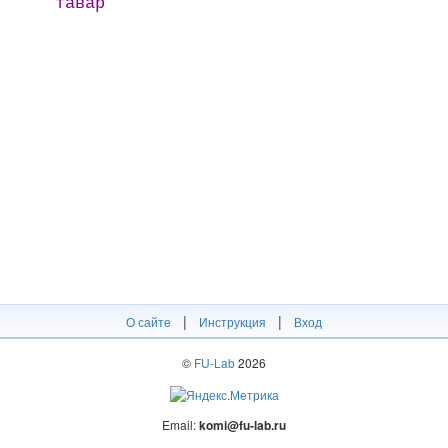
тавар
|
|
О сайте
Инструкция
Вход
©
FU-Lab
2026
Email:
komi@fu-lab.ru