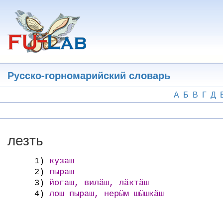
Перейти
к
основному
содержанию
Русско-горномарийский словарь
А
Б
В
Г
Д
лезть
1)
кузаш
2)
пыраш
3)
йогаш, вилӓш, лӓктӓш
4)
лош пыраш, нерӹм шӹшкӓш