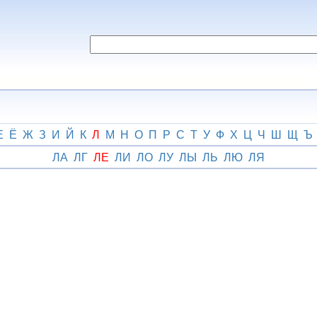
Е
Ё
Ж
З
И
Й
К
Л
М
Н
О
П
Р
С
Т
У
Ф
Х
Ц
Ч
Ш
Щ
Ъ
ЛА
ЛГ
ЛЕ
ЛИ
ЛО
ЛУ
ЛЫ
ЛЬ
ЛЮ
ЛЯ