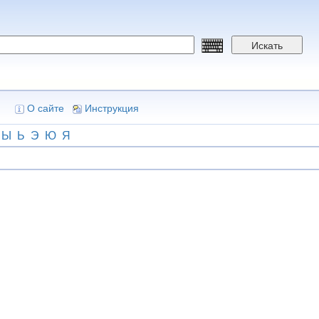
Искать
О сайте
Инструкция
Ы
Ь
Э
Ю
Я