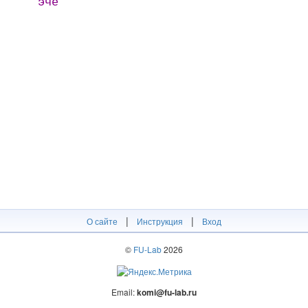
эче
|
|
О сайте
Инструкция
Вход
©
FU-Lab
2026
Email:
komi@fu-lab.ru